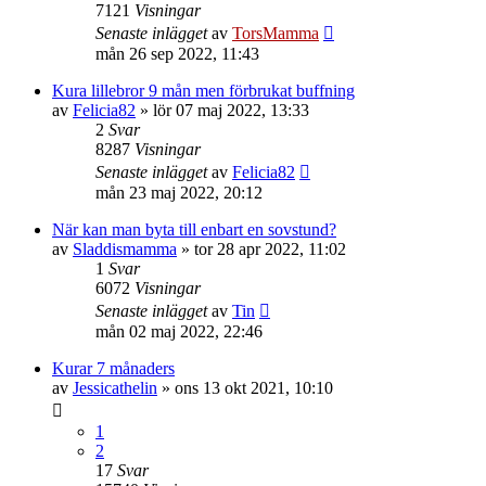
7121
Visningar
Senaste inlägget
av
TorsMamma
mån 26 sep 2022, 11:43
Kura lillebror 9 mån men förbrukat buffning
av
Felicia82
»
lör 07 maj 2022, 13:33
2
Svar
8287
Visningar
Senaste inlägget
av
Felicia82
mån 23 maj 2022, 20:12
När kan man byta till enbart en sovstund?
av
Sladdismamma
»
tor 28 apr 2022, 11:02
1
Svar
6072
Visningar
Senaste inlägget
av
Tin
mån 02 maj 2022, 22:46
Kurar 7 månaders
av
Jessicathelin
»
ons 13 okt 2021, 10:10
1
2
17
Svar