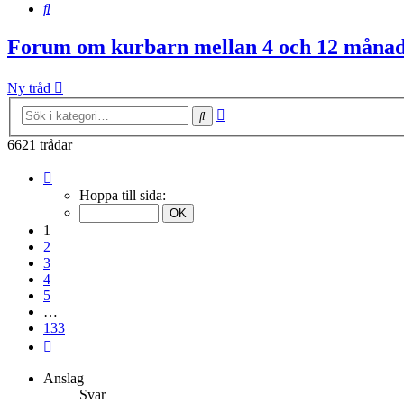
Sök
Forum om kurbarn mellan 4 och 12 måna
Ny tråd
Avancerad
Sök
sökning
6621 trådar
Sida
1
Hoppa till sida:
av
133
1
2
3
4
5
…
133
Nästa
Anslag
Svar