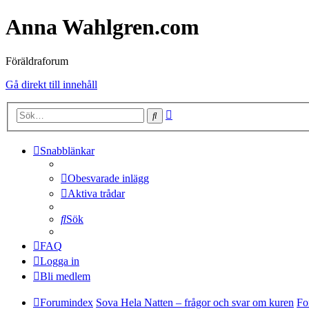
Anna Wahlgren.com
Föräldraforum
Gå direkt till innehåll
Avancerad
Sök
sökning
Snabblänkar
Obesvarade inlägg
Aktiva trådar
Sök
FAQ
Logga in
Bli medlem
Forumindex
Sova Hela Natten – frågor och svar om kuren
Fo