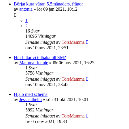
Börjat kura våran 5,5månaders, frågor
av
antonia
»
lör 09 jan 2021, 10:12
1
2
16
Svar
14695
Visningar
Senaste inlägget
av
TorsMamma
ons 10 nov 2021, 23:51
Hur hittar vi tillbaka till SM?
av
Mamma_Jennie
»
lör 06 nov 2021, 16:25
1
Svar
5758
Visningar
Senaste inlägget
av
TorsMamma
ons 10 nov 2021, 23:42
Hjälp med schema
av
Jessicathelin
»
sön 31 okt 2021, 10:01
1
Svar
5892
Visningar
Senaste inlägget
av
TorsMamma
fre 05 nov 2021, 19:33