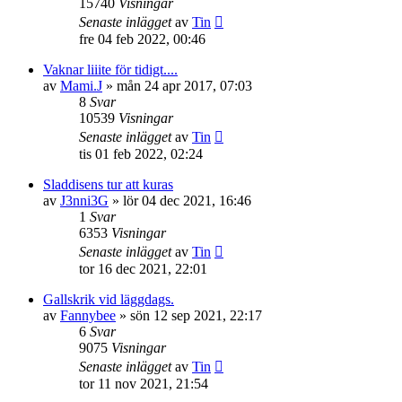
15740
Visningar
Senaste inlägget
av
Tin
fre 04 feb 2022, 00:46
Vaknar liiite för tidigt....
av
Mami.J
»
mån 24 apr 2017, 07:03
8
Svar
10539
Visningar
Senaste inlägget
av
Tin
tis 01 feb 2022, 02:24
Sladdisens tur att kuras
av
J3nni3G
»
lör 04 dec 2021, 16:46
1
Svar
6353
Visningar
Senaste inlägget
av
Tin
tor 16 dec 2021, 22:01
Gallskrik vid läggdags.
av
Fannybee
»
sön 12 sep 2021, 22:17
6
Svar
9075
Visningar
Senaste inlägget
av
Tin
tor 11 nov 2021, 21:54