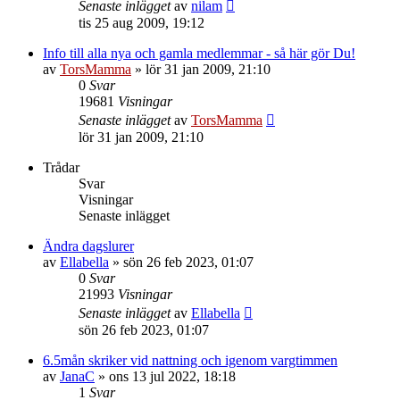
Senaste inlägget
av
nilam
tis 25 aug 2009, 19:12
Info till alla nya och gamla medlemmar - så här gör Du!
av
TorsMamma
»
lör 31 jan 2009, 21:10
0
Svar
19681
Visningar
Senaste inlägget
av
TorsMamma
lör 31 jan 2009, 21:10
Trådar
Svar
Visningar
Senaste inlägget
Ändra dagslurer
av
Ellabella
»
sön 26 feb 2023, 01:07
0
Svar
21993
Visningar
Senaste inlägget
av
Ellabella
sön 26 feb 2023, 01:07
6.5mån skriker vid nattning och igenom vargtimmen
av
JanaC
»
ons 13 jul 2022, 18:18
1
Svar