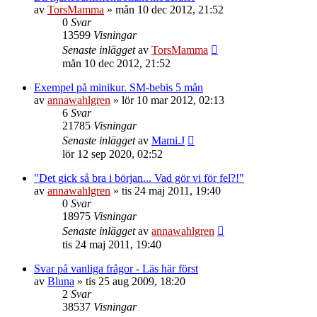
av
TorsMamma
»
mån 10 dec 2012, 21:52
0
Svar
13599
Visningar
Senaste inlägget
av
TorsMamma
mån 10 dec 2012, 21:52
Exempel på minikur. SM-bebis 5 mån
av
annawahlgren
»
lör 10 mar 2012, 02:13
6
Svar
21785
Visningar
Senaste inlägget
av
Mami.J
lör 12 sep 2020, 02:52
"Det gick så bra i början... Vad gör vi för fel?!"
av
annawahlgren
»
tis 24 maj 2011, 19:40
0
Svar
18975
Visningar
Senaste inlägget
av
annawahlgren
tis 24 maj 2011, 19:40
Svar på vanliga frågor - Läs här först
av
Bluna
»
tis 25 aug 2009, 18:20
2
Svar
38537
Visningar