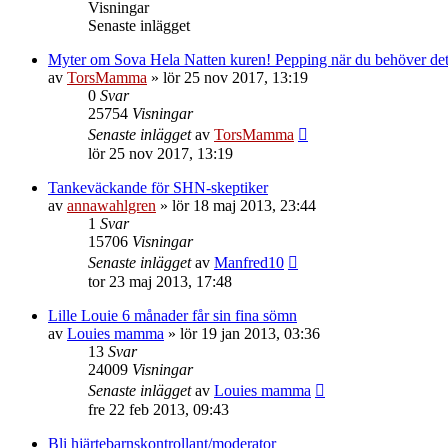
Visningar
Senaste inlägget
Myter om Sova Hela Natten kuren! Pepping när du behöver det
av
TorsMamma
»
lör 25 nov 2017, 13:19
0
Svar
25754
Visningar
Senaste inlägget
av
TorsMamma
lör 25 nov 2017, 13:19
Tankeväckande för SHN-skeptiker
av
annawahlgren
»
lör 18 maj 2013, 23:44
1
Svar
15706
Visningar
Senaste inlägget
av
Manfred10
tor 23 maj 2013, 17:48
Lille Louie 6 månader får sin fina sömn
av
Louies mamma
»
lör 19 jan 2013, 03:36
13
Svar
24009
Visningar
Senaste inlägget
av
Louies mamma
fre 22 feb 2013, 09:43
Bli hjärtebarnskontrollant/moderator