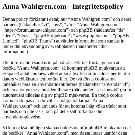
Anna Wahlgren.com - Integritetspolicy
Denna policy förklarar i detalj hur “Anna Wahlgren.com” och deras
partners (hädanefter “vi”, “oss”, “vår”, “Anna Wahlgren.com”,
“https://forum.annawahlgren.com”) och phpBB (hädanefter “de”,
“dem”, “deras”, “phpBB mjukvara”, “www.phpbb.com”, “phpBB
Limited”, “phpBB Teams”) använder information som samlas in
under din användning av webbplatsen (hädanefter “din
information”).
Din information samlas in på två sätt. För det första, genom att
besöka “Anna Wahlgren.com” så kommer phpBB mjukvaran att
skapa ett antal cookies, vilket är små textfiler som laddas ner till din
dators webbläsares temporära filer. De två första cookisarna
innehåller bara en användaridentifierare (hädanefter “användar-id”)
och en anonym sessionsidentifierare (hädanefter “sessions-id”), som
automatiskt tilldelas dig av phpBB mjukvaran. En tredje cookie
kommer skapas när du väl läst några trådar på “Anna
Wahlgren.com” och används för att komma ihåg vilka trådar som
har lästs och inte lästs, och på detta sätt förbättras din
användarupplevelse.
Vi kan också möjligen skapa cookies utanför phpBB mjukvaran när
du besöker “Anna Wahlgren.com”, men dessa ligger utanför detta