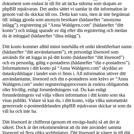
dokument som endast är till för att täcka sidorna som skapats av
phpBB mjukvaran. Det andra sättet vi samlar in din information är
genom vad du skickar till oss. Detta kan vara, men är inte begränsat
till: inlägg gjorda som anonym besökare (hädanefter “anonyma
inlägg”), registrering på “Anna Wahlgren.com” (hädanefter “ditt
konto”) och inlägg sparade av dig efter din registrering och medan
du är inloggad (hädanefter “dina inlägg”).
Ditt konto kommer alltid minst innehålla ett unikt identifierbart namn
(hädanefter “ditt användarnamn”), ett personligt lösenord som
används för att logga in på ditt konto (hädanefter “ditt lösenord”)
och en personlig, giltig e-postadress (hädanefter “din e-postadress”).
Informationen i ditt konto på “Anna Wahlgren.com” skyddas av
dataskyddslagar i landet som vi finns i. All information utöver ditt
användarnamn, lösenord och din e-postadress som krävs av “Anna
Wahlgren.com” under registreringsprocessen är endera obligatorisk
eller frivillig, enligt forumledningens val. Du kan enligt
forumledningens val välja vilken information i ditt konto som ska
visas publikt. Vidare så kan du, i ditt konto, välja vilka automatiskt
genererade e-postmeddelanden phpBB mjukvaran skickar ut som du
vill ha och inte ha.
Ditt lösenord är chiffrerat (genom ett envägs-hash) så att det är
säkert. Dock är det rekommenderat att du inte använder samma
lösenord på flera olika webbplatser. Ditt lösenord är vägen in till ditt