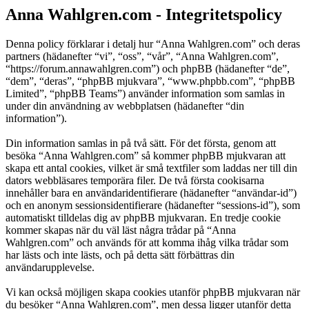
Anna Wahlgren.com - Integritetspolicy
Denna policy förklarar i detalj hur “Anna Wahlgren.com” och deras
partners (hädanefter “vi”, “oss”, “vår”, “Anna Wahlgren.com”,
“https://forum.annawahlgren.com”) och phpBB (hädanefter “de”,
“dem”, “deras”, “phpBB mjukvara”, “www.phpbb.com”, “phpBB
Limited”, “phpBB Teams”) använder information som samlas in
under din användning av webbplatsen (hädanefter “din
information”).
Din information samlas in på två sätt. För det första, genom att
besöka “Anna Wahlgren.com” så kommer phpBB mjukvaran att
skapa ett antal cookies, vilket är små textfiler som laddas ner till din
dators webbläsares temporära filer. De två första cookisarna
innehåller bara en användaridentifierare (hädanefter “användar-id”)
och en anonym sessionsidentifierare (hädanefter “sessions-id”), som
automatiskt tilldelas dig av phpBB mjukvaran. En tredje cookie
kommer skapas när du väl läst några trådar på “Anna
Wahlgren.com” och används för att komma ihåg vilka trådar som
har lästs och inte lästs, och på detta sätt förbättras din
användarupplevelse.
Vi kan också möjligen skapa cookies utanför phpBB mjukvaran när
du besöker “Anna Wahlgren.com”, men dessa ligger utanför detta