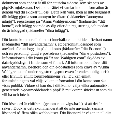
dokument som endast är till för att täcka sidorna som skapats av
phpBB mjukvaran. Det andra sättet vi samlar in din information är
genom vad du skickar till oss. Detta kan vara, men är inte begränsat
till: inlägg gjorda som anonym besökare (hädanefter “anonyma
inlägg”), registrering på “Anna Wahlgren.com” (hädanefter “ditt
konto”) och inlägg sparade av dig efter din registrering och medan
du är inloggad (hädanefter “dina inlägg”).
Ditt konto kommer alltid minst innehålla ett unikt identifierbart namn
(hädanefter “ditt användarnamn”), ett personligt lösenord som
används för att logga in på ditt konto (hädanefter “ditt lösenord”)
och en personlig, giltig e-postadress (hädanefter “din e-postadress”).
Informationen i ditt konto på “Anna Wahlgren.com” skyddas av
dataskyddslagar i landet som vi finns i. All information utöver ditt
användarnamn, lösenord och din e-postadress som krävs av “Anna
Wahlgren.com” under registreringsprocessen är endera obligatorisk
eller frivillig, enligt forumledningens val. Du kan enligt
forumledningens val välja vilken information i ditt konto som ska
visas publikt. Vidare så kan du, i ditt konto, välja vilka automatiskt
genererade e-postmeddelanden phpBB mjukvaran skickar ut som du
vill ha och inte ha.
Ditt lösenord är chiffrerat (genom ett envägs-hash) så att det är
säkert. Dock är det rekommenderat att du inte använder samma
lösenord på flera olika webbplatser. Ditt lösenord är vägen in till ditt