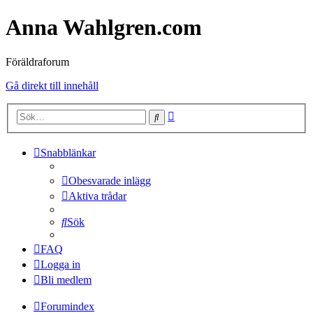
Anna Wahlgren.com
Föräldraforum
Gå direkt till innehåll
Avancerad
Sök
sökning
Snabblänkar
Obesvarade inlägg
Aktiva trådar
Sök
FAQ
Logga in
Bli medlem
Forumindex