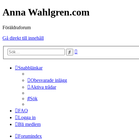
Anna Wahlgren.com
Föräldraforum
Gå direkt till innehåll
Avancerad
Sök
sökning
Snabblänkar
Obesvarade inlägg
Aktiva trådar
Sök
FAQ
Logga in
Bli medlem
Forumindex