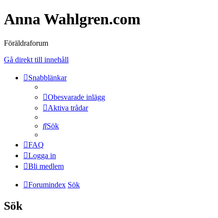
Anna Wahlgren.com
Föräldraforum
Gå direkt till innehåll
Snabblänkar
Obesvarade inlägg
Aktiva trådar
Sök
FAQ
Logga in
Bli medlem
Forumindex
Sök
Sök