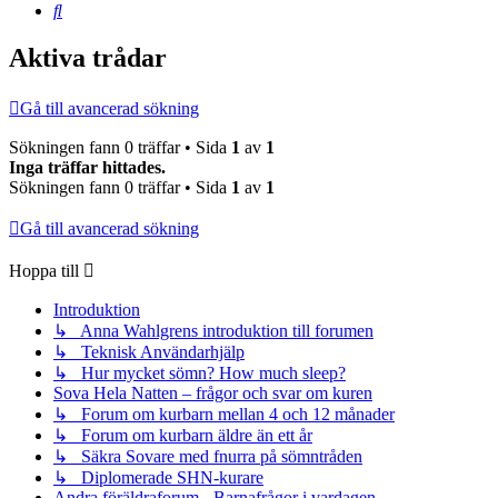
Sök
Aktiva trådar
Gå till avancerad sökning
Sökningen fann 0 träffar • Sida
1
av
1
Inga träffar hittades.
Sökningen fann 0 träffar • Sida
1
av
1
Gå till avancerad sökning
Hoppa till
Introduktion
↳ Anna Wahlgrens introduktion till forumen
↳ Teknisk Användarhjälp
↳ Hur mycket sömn? How much sleep?
Sova Hela Natten – frågor och svar om kuren
↳ Forum om kurbarn mellan 4 och 12 månader
↳ Forum om kurbarn äldre än ett år
↳ Säkra Sovare med fnurra på sömntråden
↳ Diplomerade SHN-kurare
Andra föräldraforum - Barnafrågor i vardagen