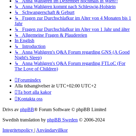
↳ Anna Wahlgren im Dezember nochmals in Wien!!
↳ Anna Wahlgren kommt nach Schleswig-Holstein
↳ Schwangerschaft & Geburt
↳ Fragen zur Durchschlafkur im Alter von 4 Monaten bis 1
Jahr
↳ Fragen zur Durchschlafkur im Alter von 1 Jahr und älter
↳ Allgemeine Fragen & Plaudereien
In English
↳ Introduction
↳ Anna Wahlgren's Q&A Forum regarding GNS (A Good
Night's Sleep)
↳ Anna Wahlgren's Q&A Forum regarding FTLoC (For
The Love of Children)
Forumindex
Alla tidsangivelser är UTC+02:00 UTC+2
Ta bort alla kakor
Kontakta oss
Drivs av
phpBB
® Forum Software © phpBB Limited
Swedish translation by
phpBB Sweden
© 2006-2024
Integritetspolicy
|
Användarvillkor