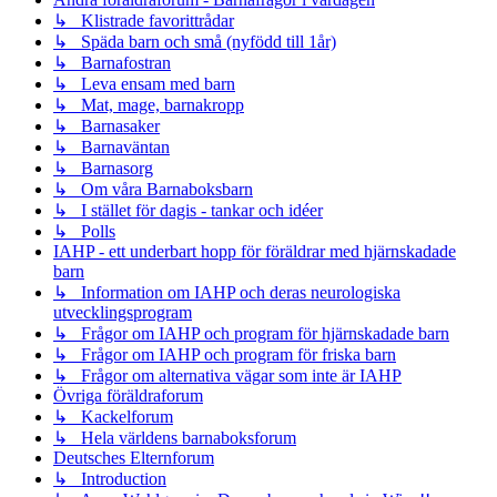
↳ Klistrade favorittrådar
↳ Späda barn och små (nyfödd till 1år)
↳ Barnafostran
↳ Leva ensam med barn
↳ Mat, mage, barnakropp
↳ Barnasaker
↳ Barnaväntan
↳ Barnasorg
↳ Om våra Barnaboksbarn
↳ I stället för dagis - tankar och idéer
↳ Polls
IAHP - ett underbart hopp för föräldrar med hjärnskadade
barn
↳ Information om IAHP och deras neurologiska
utvecklingsprogram
↳ Frågor om IAHP och program för hjärnskadade barn
↳ Frågor om IAHP och program för friska barn
↳ Frågor om alternativa vägar som inte är IAHP
Övriga föräldraforum
↳ Kackelforum
↳ Hela världens barnaboksforum
Deutsches Elternforum
↳ Introduction