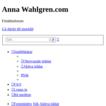
Anna Wahlgren.com
Föräldraforum
Gå direkt till innehåll
Avancerad
Sök
sökning
Snabblänkar
Obesvarade inlägg
Aktiva trådar
Sök
FAQ
Logga in
Bli medlem
Forumindex
Sök
Aktiva trådar