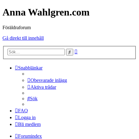
Anna Wahlgren.com
Föräldraforum
Gå direkt till innehåll
Avancerad
Sök
sökning
Snabblänkar
Obesvarade inlägg
Aktiva trådar
Sök
FAQ
Logga in
Bli medlem
Forumindex