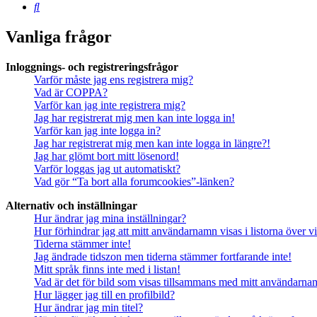
Sök
Vanliga frågor
Inloggnings- och registreringsfrågor
Varför måste jag ens registrera mig?
Vad är COPPA?
Varför kan jag inte registrera mig?
Jag har registrerat mig men kan inte logga in!
Varför kan jag inte logga in?
Jag har registrerat mig men kan inte logga in längre?!
Jag har glömt bort mitt lösenord!
Varför loggas jag ut automatiskt?
Vad gör “Ta bort alla forumcookies”-länken?
Alternativ och inställningar
Hur ändrar jag mina inställningar?
Hur förhindrar jag att mitt användarnamn visas i listorna över v
Tiderna stämmer inte!
Jag ändrade tidszon men tiderna stämmer fortfarande inte!
Mitt språk finns inte med i listan!
Vad är det för bild som visas tillsammans med mitt användarn
Hur lägger jag till en profilbild?
Hur ändrar jag min titel?