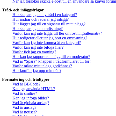
När jag försöker skicka e-post till en användare så kräver forume
Tråd- och inläggsfrågor
Hur skapar jag en ny tråd i en kategori?
Hur ändrar och raderar jag inlägg?
Hur lägger jag till en signatur till mitt inlägg?
Hur skapar jag en omröstning?
Varför kan jag inte lägga till fler omröstningsalternativ?
Hur redigerar eller tar jag bort en omröstning?
Varför kan jag inte komma åt en kategori?
Varför kan jag inte bifoga filer?
Varför fick jag en varning?
Hur kan jag rapportera inlägg till en moderator?
Vad är “Spara”-knappen i trådformuläret till för?
Varför måste mitt inlägg godkännas?
Hur knuffar jag upp min tråd?
Formatering och trådtyper
Vad är BBCode?
Kan jag använda HTML?
Vad är smilies?
Kan jag infoga bilder?
Vad är globala anslag?
Vad är anslag?
Vad är notiser?