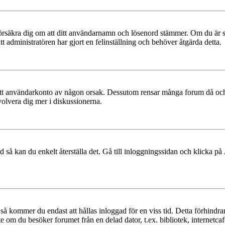
t, försäkra dig om att ditt användarnamn och lösenord stämmer. Om du är s
tt administratören har gjort en felinställning och behöver åtgärda detta.
at ditt användarkonto av någon orsak. Dessutom rensar många forum då och
volvera dig mer i diskussionerna.
 så kan du enkelt återställa det. Gå till inloggningssidan och klicka på
å kommer du endast att hållas inloggad för en viss tid. Detta förhindrar
 om du besöker forumet från en delad dator, t.ex. bibliotek, internetcaf