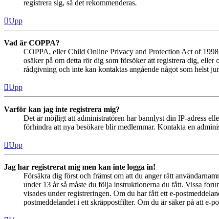
registrera sig, så det rekommenderas.
Upp
Vad är COPPA?
COPPA, eller Child Online Privacy and Protection Act of 1998, ä
osäker på om detta rör dig som försöker att registrera dig, eller
rådgivning och inte kan kontaktas angående något som helst juri
Upp
Varför kan jag inte registrera mig?
Det är möjligt att administratören har bannlyst din IP-adress el
förhindra att nya besökare blir medlemmar. Kontakta en administ
Upp
Jag har registrerat mig men kan inte logga in!
Försäkra dig först och främst om att du anger rätt användarna
under 13 år så måste du följa instruktionerna du fått. Vissa for
visades under registreringen. Om du har fått ett e-postmeddeland
postmeddelandet i ett skräppostfilter. Om du är säker på att e-p