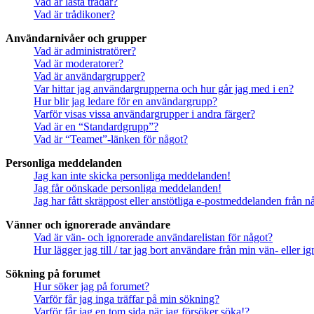
Vad är låsta trådar?
Vad är trådikoner?
Användarnivåer och grupper
Vad är administratörer?
Vad är moderatorer?
Vad är användargrupper?
Var hittar jag användargrupperna och hur går jag med i en?
Hur blir jag ledare för en användargrupp?
Varför visas vissa användargrupper i andra färger?
Vad är en “Standardgrupp”?
Vad är “Teamet”-länken för något?
Personliga meddelanden
Jag kan inte skicka personliga meddelanden!
Jag får oönskade personliga meddelanden!
Jag har fått skräppost eller anstötliga e-postmeddelanden från 
Vänner och ignorerade användare
Vad är vän- och ignorerade användarelistan för något?
Hur lägger jag till / tar jag bort användare från min vän- eller 
Sökning på forumet
Hur söker jag på forumet?
Varför får jag inga träffar på min sökning?
Varför får jag en tom sida när jag försöker söka!?