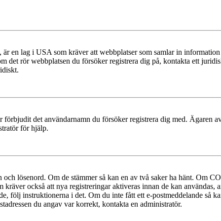
r en lag i USA som kräver att webbplatser som samlar in information frå
 om det rör webbplatsen du försöker registrera dig på, kontakta ett juri
diskt.
ler förbjudit det användarnamn du försöker registrera dig med. Ägaren av
ratör för hjälp.
mn och lösenord. Om de stämmer så kan en av två saker ha hänt. Om COP
um kräver också att nya registreringar aktiveras innan de kan användas, a
e, följ instruktionerna i det. Om du inte fått ett e-postmeddelande så ka
ostadressen du angav var korrekt, kontakta en administratör.