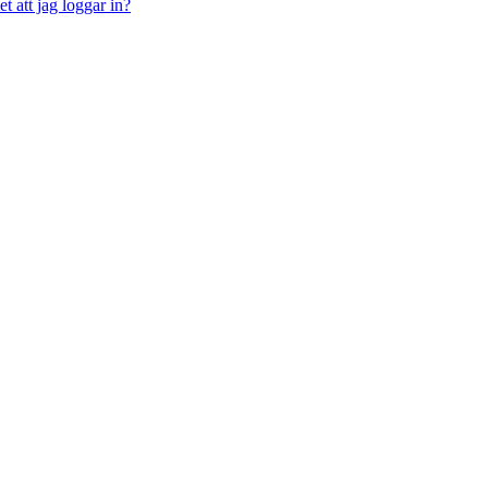
t att jag loggar in?