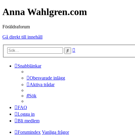
Anna Wahlgren.com
Föräldraforum
Gå direkt till innehåll
Avancerad
Sök
sökning
Snabblänkar
Obesvarade inlägg
Aktiva trådar
Sök
FAQ
Logga in
Bli medlem
Forumindex
Vanliga frågor