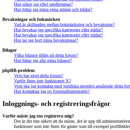
Hur söker jag efter medlemmar?
Hur hittar jag mina egna inlägg och trådar?
Bevakningar och bokmärken
Vad är skillnaden mellan bokmärkning och bevakning?
Hur bevakar jag specifika kategorier eller trådar?
Hur bevakar jag specifika kategorier eller trådar?
Hur tar jag bort mina bevakningar?
Bilagor
Vilka bilagor tillåts på detta forum?
Hur hittar jag alla mina bilagor?
phpBB-problem
Vem har gjort detta forum?
Varför finns inte funktionen X?
Vem ska jag kontakta med juridiska ärenden angående detta fo
Hur kontaktar jag en forumadministratör?
Inloggnings- och registreringsfrågor
Varför måste jag ens registrera mig?
Det är det inte säkert att du måste, det är upp till administratör
funktioner som inte finns för gäster som till exempel profilbil