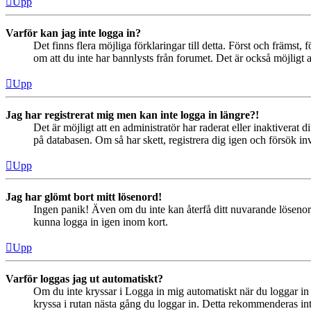
Upp
Varför kan jag inte logga in?
Det finns flera möjliga förklaringar till detta. Först och främs
om att du inte har bannlysts från forumet. Det är också möjligt a
Upp
Jag har registrerat mig men kan inte logga in längre?!
Det är möjligt att en administratör har raderat eller inaktiver
på databasen. Om så har skett, registrera dig igen och försök in
Upp
Jag har glömt bort mitt lösenord!
Ingen panik! Även om du inte kan återfå ditt nuvarande lösenord
kunna logga in igen inom kort.
Upp
Varför loggas jag ut automatiskt?
Om du inte kryssar i Logga in mig automatiskt när du loggar in s
kryssa i rutan nästa gång du loggar in. Detta rekommenderas inte