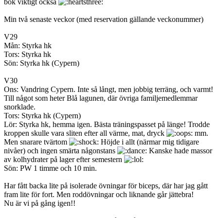
bok viktigt också
Min två senaste veckor (med reservation gällande veckonummer)
V29
Mån: Styrka hk
Tors: Styrka hk
Sön: Styrka hk (Cypern)
V30
Ons: Vandring Cypern. Inte så långt, men jobbig terräng, och varmt!
Till något som heter Blå lagunen, där övriga familjemedlemmar
snorklade.
Tors: Styrka hk (Cypern)
Lör: Styrka hk, hemma igen. Bästa träningspasset på länge! Trodde
kroppen skulle vara sliten efter all värme, mat, dryck
mm.
Men snarare tvärtom
Höjde i allt (närmar mig tidigare
nivåer) och ingen smärta någonstans
Kanske hade massor
av kolhydrater på lager efter semestern
Sön: PW 1 timme och 10 min.
Har fått backa lite på isolerade övningar för biceps, där har jag gått
fram lite för fort. Men roddövningar och liknande går jättebra!
Nu är vi på gång igen!!