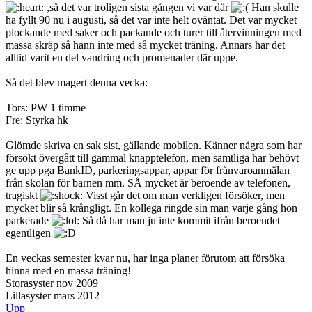
,så det var troligen sista gången vi var där
Han skulle
ha fyllt 90 nu i augusti, så det var inte helt oväntat. Det var mycket
plockande med saker och packande och turer till återvinningen med
massa skräp så hann inte med så mycket träning. Annars har det
alltid varit en del vandring och promenader där uppe.
Så det blev magert denna vecka:
Tors: PW 1 timme
Fre: Styrka hk
Glömde skriva en sak sist, gällande mobilen. Känner några som har
försökt övergått till gammal knapptelefon, men samtliga har behövt
ge upp pga BankID, parkeringsappar, appar för frånvaroanmälan
från skolan för barnen mm. SÅ mycket är beroende av telefonen,
tragiskt
Visst går det om man verkligen försöker, men
mycket blir så krångligt. En kollega ringde sin man varje gång hon
parkerade
Så då har man ju inte kommit ifrån beroendet
egentligen
En veckas semester kvar nu, har inga planer förutom att försöka
hinna med en massa träning!
Storasyster nov 2009
Lillasyster mars 2012
Upp