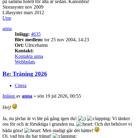
på samma hotell för åtta år sedan. Kanonbra!
Storasyster nov 2009
Lillasyster mars 2012
Upp
anna
Inlägg:
4635
Blev medlem:
tor 25 nov 2004, 14:23
Ort:
Ulricehamn
Kontakt:
Kontakta anna
Webbplats
Re: Träning 2026
Citera
Inlägg
av
anna
»
sön 19 jul 2026, 00:55
Hej!
Ja, nu jävlar är vi lite på gång igen du!
Vi tänker
oss för och är försiktiga i grunden nu.
Och det behöver vi
båda göra!
Men stadigt går det bättre!
Oj, vad bra du har tränat!