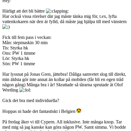
Hej!
Härligt att det bli bättre
Har också vissa rörelser där jag måste tänka mig för, t.ex, lyfta
vattenkokaren när den är fylld, då måste jag hjälpa till med vänstern
Fick till fem pass i veckan:
Mån: stepmaskin 30 min
Tis: Styrka hk
Ons: PW 1 timme
Lör: Styrka hk
Sön: PW 1 timme
Har lyssnat på Jonas Gren, jättebra! Dåliga samvetet slog till direkt,
min äldsta gör inte annat än kollar på mobilen (får bli en egen tråd
någon gång) Många bra i år! Skrattade så tårarna sprutade åt Olof
Wretling
Gick det bra med individuella?
Hoppas ni hade det fantastiskt i Belgien
På fredag åker vi till Cypern. All inklusive. Inte många knop. Tar
med mig så jag kanske kan göra någon PW. Samt simma. Vi bodde