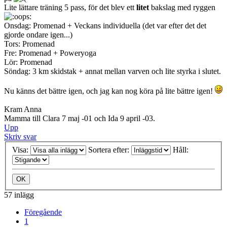
Lite lättare träning 5 pass, för det blev ett
litet
bakslag med ryggen
Onsdag: Promenad + Veckans individuella (det var efter det det
gjorde ondare igen...)
Tors: Promenad
Fre: Promenad + Poweryoga
Lör: Promenad
Söndag: 3 km skidstak + annat mellan varven och lite styrka i slutet.
Nu känns det bättre igen, och jag kan nog köra på lite bättre igen!
Kram Anna
Mamma till Clara 7 maj -01 och Ida 9 april -03.
Upp
Skriv svar
Visa:
Sortera efter:
Håll:
57 inlägg
Föregående
1