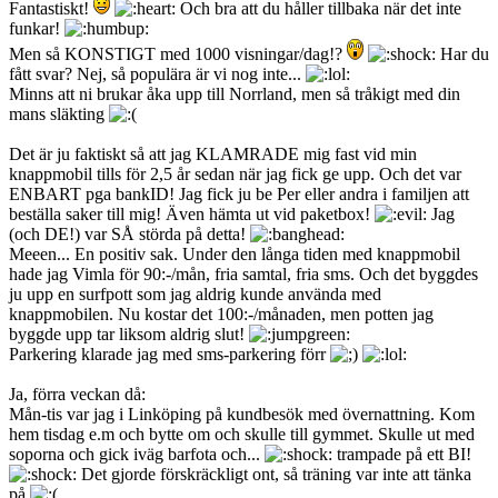
Fantastiskt!
Och bra att du håller tillbaka när det inte
funkar!
Men så KONSTIGT med 1000 visningar/dag!?
Har du
fått svar? Nej, så populära är vi nog inte...
Minns att ni brukar åka upp till Norrland, men så tråkigt med din
mans släkting
Det är ju faktiskt så att jag KLAMRADE mig fast vid min
knappmobil tills för 2,5 år sedan när jag fick ge upp. Och det var
ENBART pga bankID! Jag fick ju be Per eller andra i familjen att
beställa saker till mig! Även hämta ut vid paketbox!
Jag
(och DE!) var SÅ störda på detta!
Meeen... En positiv sak. Under den långa tiden med knappmobil
hade jag Vimla för 90:-/mån, fria samtal, fria sms. Och det byggdes
ju upp en surfpott som jag aldrig kunde använda med
knappmobilen. Nu kostar det 100:-/månaden, men potten jag
byggde upp tar liksom aldrig slut!
Parkering klarade jag med sms-parkering förr
Ja, förra veckan då:
Mån-tis var jag i Linköping på kundbesök med övernattning. Kom
hem tisdag e.m och bytte om och skulle till gymmet. Skulle ut med
soporna och gick iväg barfota och...
trampade på ett BI!
Det gjorde förskräckligt ont, så träning var inte att tänka
på