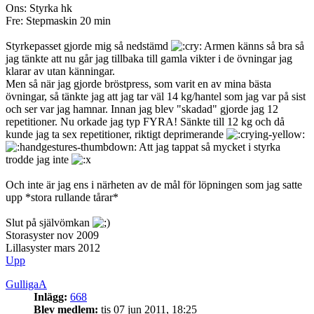
Ons: Styrka hk
Fre: Stepmaskin 20 min
Styrkepasset gjorde mig så nedstämd
Armen känns så bra så
jag tänkte att nu går jag tillbaka till gamla vikter i de övningar jag
klarar av utan känningar.
Men så när jag gjorde bröstpress, som varit en av mina bästa
övningar, så tänkte jag att jag tar väl 14 kg/hantel som jag var på sist
och ser var jag hamnar. Innan jag blev "skadad" gjorde jag 12
repetitioner. Nu orkade jag typ FYRA! Sänkte till 12 kg och då
kunde jag ta sex repetitioner, riktigt deprimerande
Att jag tappat så mycket i styrka
trodde jag inte
Och inte är jag ens i närheten av de mål för löpningen som jag satte
upp *stora rullande tårar*
Slut på självömkan
Storasyster nov 2009
Lillasyster mars 2012
Upp
GulligaA
Inlägg:
668
Blev medlem:
tis 07 jun 2011, 18:25