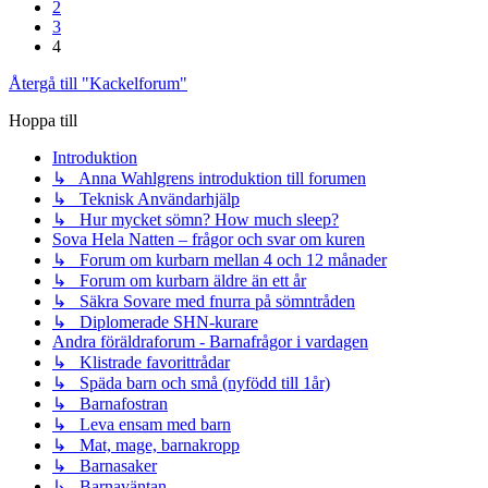
2
3
4
Återgå till "Kackelforum"
Hoppa till
Introduktion
↳ Anna Wahlgrens introduktion till forumen
↳ Teknisk Användarhjälp
↳ Hur mycket sömn? How much sleep?
Sova Hela Natten – frågor och svar om kuren
↳ Forum om kurbarn mellan 4 och 12 månader
↳ Forum om kurbarn äldre än ett år
↳ Säkra Sovare med fnurra på sömntråden
↳ Diplomerade SHN-kurare
Andra föräldraforum - Barnafrågor i vardagen
↳ Klistrade favorittrådar
↳ Späda barn och små (nyfödd till 1år)
↳ Barnafostran
↳ Leva ensam med barn
↳ Mat, mage, barnakropp
↳ Barnasaker
↳ Barnaväntan