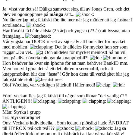
Ja, visst var det så! Dåliga samvetet slog till av Jonas Gren, och det
blev en ögonöppnare på
många
sätt...
Nu tänker jag mig faktiskt för, lite mer när jag märker att jag fastnar i
scrollande...
Har försökt få både äldsta (25 år) och yngsta (23 år) att lyssna, utan
framgång...
Vår yngsta har DOCK insett av sig själv att hon sitter för mycket
med mobilen!
Det är alldeles för mycket hon ser som
triggar...Du vet...
Och alldeles för mycket menlöst! Så nu vill
hon på allvar överta min gamla knappmobil?!
Hon behöver ha kvar sin Iphone för att man behöver BankID mm.
Men hon vill göra det så ett det blir en reservmobil, och att
knappmobilen blir den "fasta"! Gör hon detta till verklighet blir jag
faktiskt lite stolt!
Olof Wretling var verkligen jättekul! Håller med!
Förra veckan fick jag faktiskt till något som liknar "det vanliga"!!!
ÄNTLIGEN!!!
Mån: Styrka i grupp
Tis: Styrka/rörlighet
Ons: Veckans individuella... Som ledaren plötsligt hade ÄNDRAT
till HYROX två och två???
Jag sa
direkt (efter förklaring om mitt diskbråck) att jag gärna kör själv!