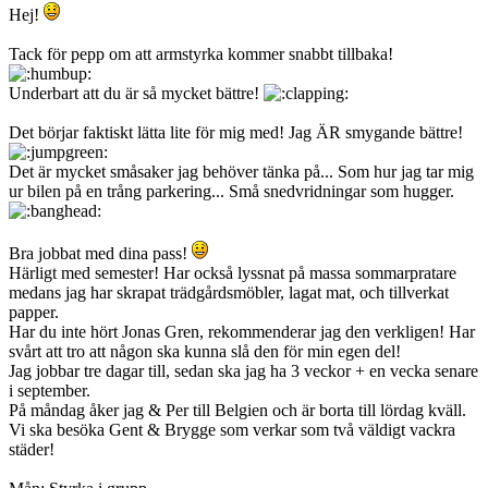
Hej!
Tack för pepp om att armstyrka kommer snabbt tillbaka!
Underbart att du är så mycket bättre!
Det börjar faktiskt lätta lite för mig med! Jag ÄR smygande bättre!
Det är mycket småsaker jag behöver tänka på... Som hur jag tar mig
ur bilen på en trång parkering... Små snedvridningar som hugger.
Bra jobbat med dina pass!
Härligt med semester! Har också lyssnat på massa sommarpratare
medans jag har skrapat trädgårdsmöbler, lagat mat, och tillverkat
papper.
Har du inte hört Jonas Gren, rekommenderar jag den verkligen! Har
svårt att tro att någon ska kunna slå den för min egen del!
Jag jobbar tre dagar till, sedan ska jag ha 3 veckor + en vecka senare
i september.
På måndag åker jag & Per till Belgien och är borta till lördag kväll.
Vi ska besöka Gent & Brygge som verkar som två väldigt vackra
städer!