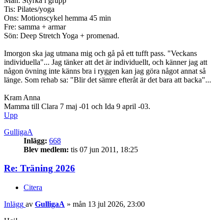
Mån: Styrka i grupp
Tis: Pilates/yoga
Ons: Motionscykel hemma 45 min
Fre: samma + armar
Sön: Deep Stretch Yoga + promenad.
Imorgon ska jag utmana mig och gå på ett tufft pass. "Veckans
individuella"... Jag tänker att det är individuellt, och känner jag att
någon övning inte känns bra i ryggen kan jag göra något annat så
länge. Som rehab sa: "Blir det sämre efteråt är det bara att backa"...
Kram Anna
Mamma till Clara 7 maj -01 och Ida 9 april -03.
Upp
GulligaA
Inlägg:
668
Blev medlem:
tis 07 jun 2011, 18:25
Re: Träning 2026
Citera
Inlägg
av
GulligaA
»
mån 13 jul 2026, 23:00