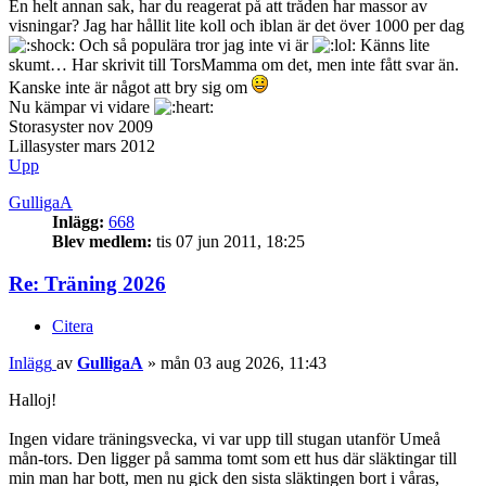
En helt annan sak, har du reagerat på att tråden har massor av
visningar? Jag har hållit lite koll och iblan är det över 1000 per dag
Och så populära tror jag inte vi är
Känns lite
skumt… Har skrivit till TorsMamma om det, men inte fått svar än.
Kanske inte är något att bry sig om
Nu kämpar vi vidare
Storasyster nov 2009
Lillasyster mars 2012
Upp
GulligaA
Inlägg:
668
Blev medlem:
tis 07 jun 2011, 18:25
Re: Träning 2026
Citera
Inlägg
av
GulligaA
»
mån 03 aug 2026, 11:43
Halloj!
Ingen vidare träningsvecka, vi var upp till stugan utanför Umeå
mån-tors. Den ligger på samma tomt som ett hus där släktingar till
min man har bott, men nu gick den sista släktingen bort i våras,