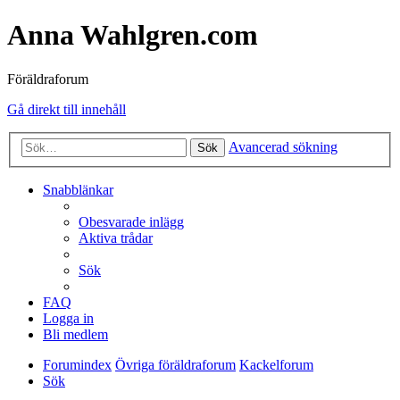
Anna Wahlgren.com
Föräldraforum
Gå direkt till innehåll
Avancerad sökning
Sök
Snabblänkar
Obesvarade inlägg
Aktiva trådar
Sök
FAQ
Logga in
Bli medlem
Forumindex
Övriga föräldraforum
Kackelforum
Sök