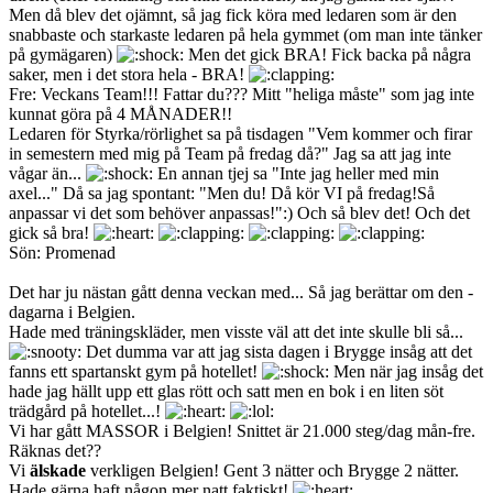
Men då blev det ojämnt, så jag fick köra med ledaren som är den
snabbaste och starkaste ledaren på hela gymmet (om man inte tänker
på gymägaren)
Men det gick BRA! Fick backa på några
saker, men i det stora hela - BRA!
Fre: Veckans Team!!! Fattar du??? Mitt "heliga måste" som jag inte
kunnat göra på 4 MÅNADER!!
Ledaren för Styrka/rörlighet sa på tisdagen "Vem kommer och firar
in semestern med mig på Team på fredag då?" Jag sa att jag inte
vågar än...
En annan tjej sa "Inte jag heller med min
axel..." Då sa jag spontant: "Men du! Då kör VI på fredag!Så
anpassar vi det som behöver anpassas!":) Och så blev det! Och det
gick så bra!
Sön: Promenad
Det har ju nästan gått denna veckan med... Så jag berättar om den -
dagarna i Belgien.
Hade med träningskläder, men visste väl att det inte skulle bli så...
Det dumma var att jag sista dagen i Brygge insåg att det
fanns ett spartanskt gym på hotellet!
Men när jag insåg det
hade jag hällt upp ett glas rött och satt men en bok i en liten söt
trädgård på hotellet...!
Vi har gått MASSOR i Belgien! Snittet är 21.000 steg/dag mån-fre.
Räknas det??
Vi
älskade
verkligen Belgien! Gent 3 nätter och Brygge 2 nätter.
Hade gärna haft någon mer natt faktiskt!