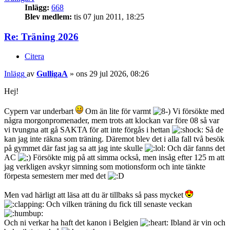
Inlägg:
668
Blev medlem:
tis 07 jun 2011, 18:25
Re: Träning 2026
Citera
Inlägg
av
GulligaA
»
ons 29 jul 2026, 08:26
Hej!
Cypern var underbart
Om än lite för varmt
Vi försökte med
några morgonpromenader, mem trots att klockan var före 08 så var
vi tvungna att gå SAKTA för att inte förgås i hettan
Så de
kan jag inte räkna som träning. Däremot blev det i alla fall två besök
på gymmet där fast jag sa att jag inte skulle
Och där fanns det
AC
Försökte mig på att simma också, men insåg efter 125 m att
jag verkligen avskyr simning som motionsform och inte tänkte
förpesta semestern mer med det
Men vad härligt att läsa att du är tillbaks så pass mycket
Och vilken träning du fick till senaste veckan
Och ni verkar ha haft det kanon i Belgien
Ibland är vin och