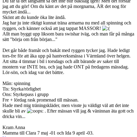
Du får ta det långsamt så det inte blir bakslag igen! Men det förstår
jag att du gör! Om du känt av det på morgnarna, ÄR det nog för
mycket ändå...
Skönt att du kunde öka lite ändå.
Jag har ju inte riktigt kunnat träna armarna nu med all spinning och
ryggen, och känner också att jag tappat MASSOR!
Allt man byggt upp liksom bara swishar iväg, och man får på många
sätt "börja om från början..."
Det går både framåt och bakåt med ryggen tycker jag. Hade ledigt
tors-fre för att åka upp på hantverksmässa i Värmland över helgen.
Att sitta 4 timmar i bil i torsdags och allt bärande av saker till
montern var INTE bra, och jag hade ONT på fredagens mässdag.
Lör-sön, och idag var det bättre.
Mån: spinning
Tis: Styrka/rörlighet
Ons: Styrkepass i grupp
Fre + lördag rask promenad till mässan.
Hade med mig träningskläder, men visste ju väldigt väl att det inte
skulle bli av
. Efter mässan vill jag & väninnan äta gott och
dricka vin...
Kram Anna
Mamma till Clara 7 maj -01 och Ida 9 april -03.