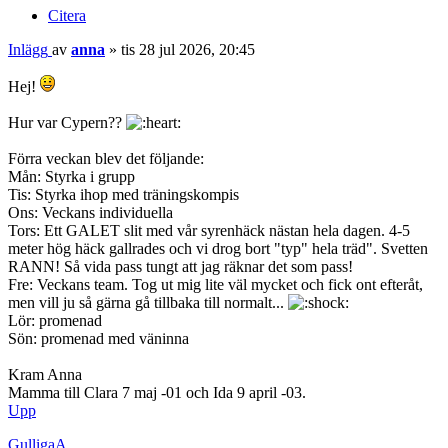
Citera
Inlägg
av
anna
»
tis 28 jul 2026, 20:45
Hej!
Hur var Cypern??
Förra veckan blev det följande:
Mån: Styrka i grupp
Tis: Styrka ihop med träningskompis
Ons: Veckans individuella
Tors: Ett GALET slit med vår syrenhäck nästan hela dagen. 4-5
meter hög häck gallrades och vi drog bort "typ" hela träd". Svetten
RANN! Så vida pass tungt att jag räknar det som pass!
Fre: Veckans team. Tog ut mig lite väl mycket och fick ont efteråt,
men vill ju så gärna gå tillbaka till normalt...
Lör: promenad
Sön: promenad med väninna
Kram Anna
Mamma till Clara 7 maj -01 och Ida 9 april -03.
Upp
GulligaA