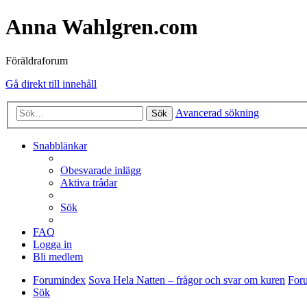
Anna Wahlgren.com
Föräldraforum
Gå direkt till innehåll
Avancerad sökning
Sök
Snabblänkar
Obesvarade inlägg
Aktiva trådar
Sök
FAQ
Logga in
Bli medlem
Forumindex
Sova Hela Natten – frågor och svar om kuren
Foru
Sök