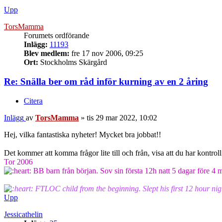
Upp
TorsMamma
Forumets ordförande
Inlägg:
11193
Blev medlem:
fre 17 nov 2006, 09:25
Ort:
Stockholms Skärgård
Re: Snälla ber om råd inför kurning av en 2 åring
Citera
Inlägg
av
TorsMamma
»
tis 29 mar 2022, 10:02
Hej, vilka fantastiska nyheter! Mycket bra jobbat!!
Det kommer att komma frågor lite till och från, visa att du har kont
Tor 2006
BB barn från början. Sov sin första 12h natt 5 dagar före 
FTLOC child from the beginning. Slept his first 12 hour nig
Upp
Jessicathelin