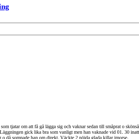
ing
 som tjatar om att få gå lägga sig och vaknar sedan till småprat o skönså
n. Läggningen gick lika bra som vanligt men han vaknade vid 01. 30 inatt
ng o då somnade han om direkt. Väckte 2 nöjda glada killar imorse.