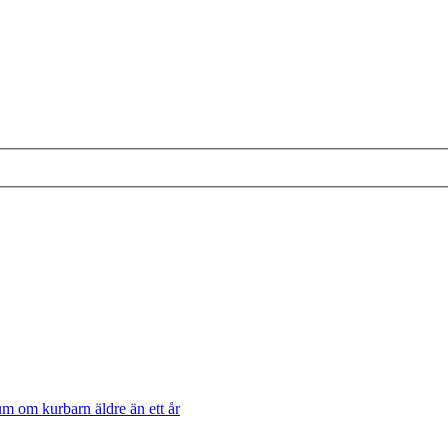
m om kurbarn äldre än ett år