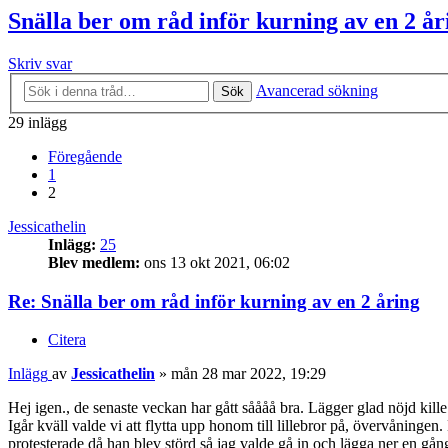
Snälla ber om råd inför kurning av en 2 år
Skriv svar
Avancerad sökning
Sök
29 inlägg
Föregående
1
2
Jessicathelin
Inlägg:
25
Blev medlem:
ons 13 okt 2021, 06:02
Re: Snälla ber om råd inför kurning av en 2 åring
Citera
Inlägg
av
Jessicathelin
»
mån 28 mar 2022, 19:29
Hej igen., de senaste veckan har gått såååå bra. Lägger glad nöjd kille
Igår kväll valde vi att flytta upp honom till lillebror på, övervåninge
protesterade då han blev störd så jag valde gå in och lägga ner en gå