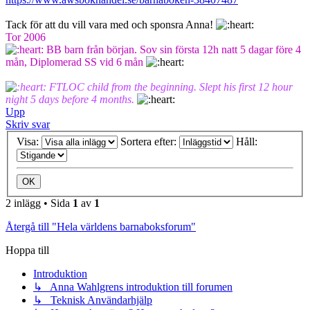
Tack för att du vill vara med och sponsra Anna!
Tor 2006
BB barn från början. Sov sin första 12h natt 5 dagar före 4
mån, Diplomerad SS vid 6 mån
FTLOC child from the beginning. Slept his first 12 hour
night 5 days before 4 months.
Upp
Skriv svar
Visa:
Sortera efter:
Håll:
2 inlägg • Sida
1
av
1
Återgå till "Hela världens barnaboksforum"
Hoppa till
Introduktion
↳ Anna Wahlgrens introduktion till forumen
↳ Teknisk Användarhjälp