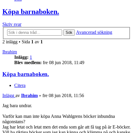
Köpa barnaboken.
Skriv svar
Avancerad sökning
Sök
2 inlägg • Sida
1
av
1
Ibrahim
Inlägg:
1
Blev medlem:
fre 08 jun 2018, 11:49
Köpa barnaboken.
Citera
Inlägg
av
Ibrahim
»
fre 08 jun 2018, 11:56
Jag bara undrar.
Varför kan man inte köpa Anna Wahlgrens böcker inbundna
någonstans?
Jag har letat och letat men det enda som går att få tag på är E-böcker.
Vill ha riktiga böcker som jag kan känna och klämma på och kanske