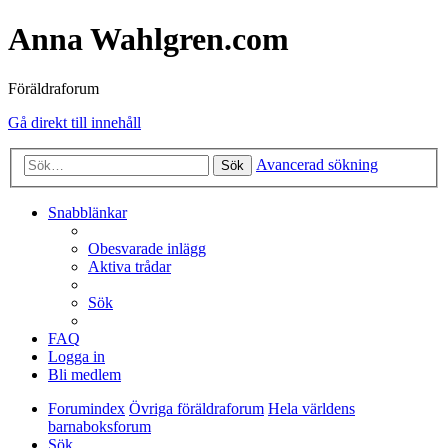
Anna Wahlgren.com
Föräldraforum
Gå direkt till innehåll
Avancerad sökning
Sök
Snabblänkar
Obesvarade inlägg
Aktiva trådar
Sök
FAQ
Logga in
Bli medlem
Forumindex
Övriga föräldraforum
Hela världens
barnaboksforum
Sök