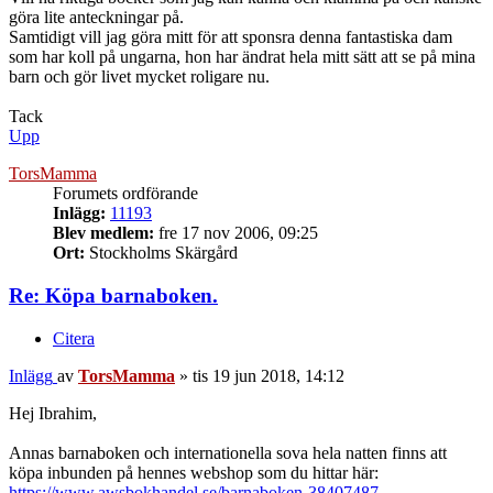
göra lite anteckningar på.
Samtidigt vill jag göra mitt för att sponsra denna fantastiska dam
som har koll på ungarna, hon har ändrat hela mitt sätt att se på mina
barn och gör livet mycket roligare nu.
Tack
Upp
TorsMamma
Forumets ordförande
Inlägg:
11193
Blev medlem:
fre 17 nov 2006, 09:25
Ort:
Stockholms Skärgård
Re: Köpa barnaboken.
Citera
Inlägg
av
TorsMamma
»
tis 19 jun 2018, 14:12
Hej Ibrahim,
Annas barnaboken och internationella sova hela natten finns att
köpa inbunden på hennes webshop som du hittar här:
https://www.awsbokhandel.se/barnaboken-38407487