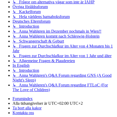
↳ Frågor om alternativa vägar som inte är IAHP
Övriga föräldraforum
↳ Kackelforum
↳ Hela världens barnaboksforum
Deutsches Elternforum
↳ Introduction
↳ Anna Wahlgren im Dezember nochmals in Wien!!
↳ Anna Wahlgren kommt nach Schleswig-Holstein
↳ Schwangerschaft & Geburt
↳ Fragen zur Durchschlafkur im Alter von 4 Monaten bis 1
Jahr
↳ Fragen zur Durchschlafkur im Alter von 1 Jahr und älter
↳ Allgemeine Fragen & Plaudereien
In English
↳ Introduction
↳ Anna Wahlgren's Q&A Forum regarding GNS (A Good
Night's Sleep)
↳ Anna Wahlgren's Q&A Forum regarding FTLoC (For
The Love of Children)
Forumindex
Alla tidsangivelser är UTC+02:00 UTC+2
Ta bort alla kakor
Kontakta oss