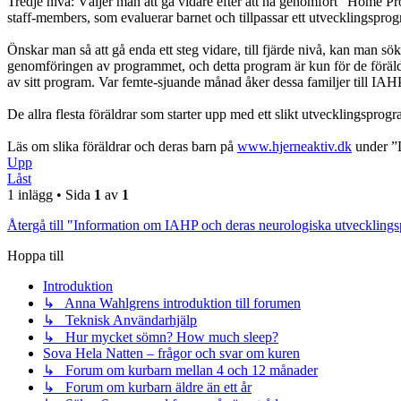
Tredje nivå: Väljer man att gå vidare efter att ha genomfört ”Home P
staff-members, som evaluerar barnet och tillpassar ett utvecklingsprogr
Önskar man så att gå enda ett steg vidare, till fjärde nivå, kan man s
genomföringen av programmet, och detta program är kun för de föräld
av sitt program. Var femte-sjuande månad åker dessa familjer till IA
De allra flesta föräldrar som starter upp med ett slikt utvecklingsprogra
Läs om slika föräldrar och deras barn på
www.hjerneaktiv.dk
under ”
Upp
Låst
1 inlägg • Sida
1
av
1
Återgå till "Information om IAHP och deras neurologiska utveckling
Hoppa till
Introduktion
↳ Anna Wahlgrens introduktion till forumen
↳ Teknisk Användarhjälp
↳ Hur mycket sömn? How much sleep?
Sova Hela Natten – frågor och svar om kuren
↳ Forum om kurbarn mellan 4 och 12 månader
↳ Forum om kurbarn äldre än ett år