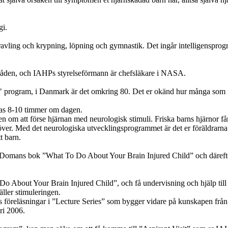
gi.
ravling och krypning, löpning och gymnastik. Det ingår intelligenspr
mråden, och IAHPs styrelseförmann är chefsläkare i NASA.
nt" program, i Danmark är det omkring 80. Det er okänd hur många som
as 8-10 timmer om dagen.
men om att förse hjärnan med neurologisk stimuli. Friska barns hjärnor får 
ver. Med det neurologiska utvecklingsprogrammet är det er föräldrarna s
t barn.
n Domans bok ”What To Do About Your Brain Injured Child” och därefter 
 Do About Your Brain Injured Child”, och få undervisning och hjälp till
äller stimuleringen.
 föreläsningar i ”Lecture Series” som bygger vidare på kunskapen från
ri 2006.