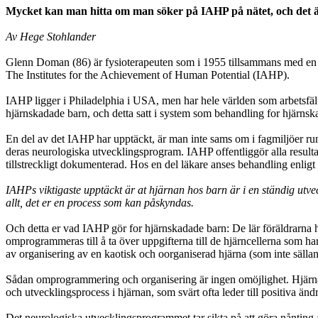
Mycket kan man hitta om man söker på IAHP på nätet, och det är lä
Av Hege Stohlander
Glenn Doman (86) är fysioterapeuten som i 1955 tillsammans med en del 
The Institutes for the Achievement of Human Potential (IAHP).
IAHP ligger i Philadelphia i USA, men har hele världen som arbetsfäl
hjärnskadade barn, och detta satt i system som behandling for hjärn
En del av det IAHP har upptäckt, är man inte sams om i fagmiljöer ru
deras neurologiska utvecklingsprogram. IAHP offentliggör alla resul
tillstreckligt dokumenterad. Hos en del läkare anses behandling enlig
IAHPs viktigaste upptäckt är at hjärnan hos barn är i en ständig utv
allt, det er en process som kan påskyndas.
Och detta er vad IAHP gör for hjärnskadade barn: De lär föräldrarna 
omprogrammeras till å ta över uppgifterna till de hjärncellerna som ha
av organisering av en kaotisk och oorganiserad hjärna (som inte sällan 
Sådan omprogrammering och organisering är ingen omöjlighet. Hjärnan 
och utvecklingsprocess i hjärnan, som svärt ofta leder till positiva änd
Det neurologiska utvecklingsprogrammet tar sikta på att göra nånting å