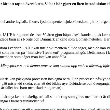
tt att tappa översikten. Vi har här gjort en liten introduktion til
andre fagfolk, läkare, fysioterapeuter, sjuksköterskor, hjärnkirurger, 
t. IAHP har genom de siste 50 åren gjort häpnadsväckande upptäckter nå
skadade barn är i Norge och Danmark är känd som Doman-metoden. Här i 
ntom i världen. IAHP kan inte dokumentera allt de säger, men de kan vi
tat som barnen på "Intensive Treatment" programmet gör. Detta anses i 
t metoden som något man inte kan anbefalla.
ecklingsprocess, och denna process kan stanna upp ved en allvarlig hjä
hur de kan påskynda processen hos egna barn. Och processen påskyndas n
r gått miste vid skada, eller att det bildas nye förbindelse och övergå
är fallet hos barn med skadar i hjärnan).
är mycket mottakelig, och all stimulering som göres med barnet är rikt
ringar i barnets funktionsnivå.
t själva orsaken till symptomen et hjärnskadad barn har, alltså själva h