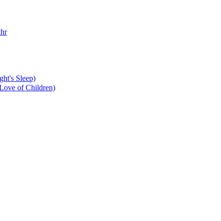
ahr
t's Sleep)
ove of Children)