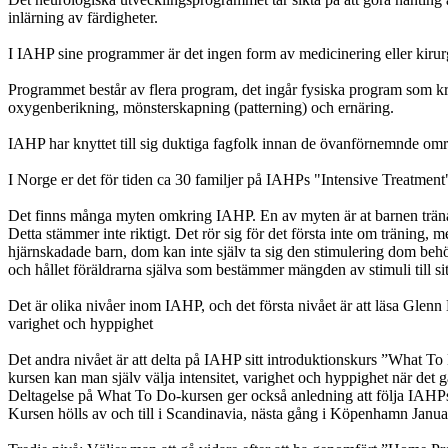
inlärning av färdigheter.
I IAHP sine programmer är det ingen form av medicinering eller kirur
Programmet består av flera program, det ingår fysiska program som k
oxygenberikning, mönsterskapning (patterning) och ernäring.
IAHP har knyttet till sig duktiga fagfolk innan de övanförnemnde o
I Norge er det för tiden ca 30 familjer på IAHPs "Intensive Treatme
Det finns många myten omkring IAHP. En av myten är at barnen trän
Detta stämmer inte riktigt. Det rör sig för det första inte om träning, 
hjärnskadade barn, dom kan inte själv ta sig den stimulering dom behö
och hållet föräldrarna själva som bestämmer mängden av stimuli till sit
Det är olika nivåer inom IAHP, och det första nivået är att läsa Glen
varighet och hyppighet
Det andra nivået är att delta på IAHP sitt introduktionskurs ”What To
kursen kan man själv välja intensitet, varighet och hyppighet när det g
Deltagelse på What To Do-kursen ger också anledning att följa IAHPs
Kursen hölls av och till i Scandinavia, nästa gång i Köpenhamn Janua