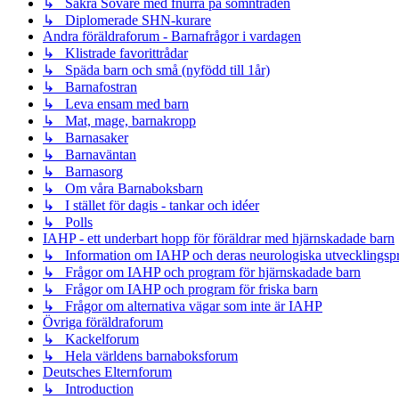
↳ Säkra Sovare med fnurra på sömntråden
↳ Diplomerade SHN-kurare
Andra föräldraforum - Barnafrågor i vardagen
↳ Klistrade favorittrådar
↳ Späda barn och små (nyfödd till 1år)
↳ Barnafostran
↳ Leva ensam med barn
↳ Mat, mage, barnakropp
↳ Barnasaker
↳ Barnaväntan
↳ Barnasorg
↳ Om våra Barnaboksbarn
↳ I stället för dagis - tankar och idéer
↳ Polls
IAHP - ett underbart hopp för föräldrar med hjärnskadade barn
↳ Information om IAHP och deras neurologiska utvecklingsp
↳ Frågor om IAHP och program för hjärnskadade barn
↳ Frågor om IAHP och program för friska barn
↳ Frågor om alternativa vägar som inte är IAHP
Övriga föräldraforum
↳ Kackelforum
↳ Hela världens barnaboksforum
Deutsches Elternforum
↳ Introduction