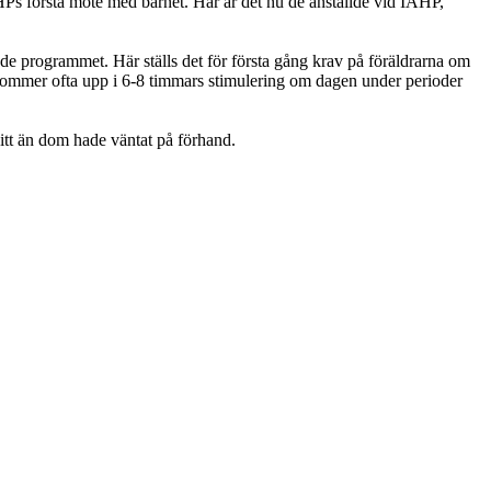
Ps första möte med barnet. Här är det nu de anställde vid IAHP,
ande programmet. Här ställs det för första gång krav på föräldrarna om
 kommer ofta upp i 6-8 timmars stimulering om dagen under perioder
 sitt än dom hade väntat på förhand.