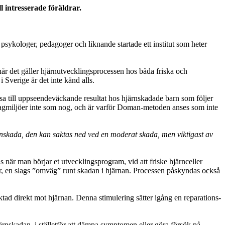
l intresserade föräldrar.
psykologer, pedagoger och liknande startade ett institut som heter
r det gäller hjärnutvecklingsprocessen hos båda friska och
Sverige är det inte känd alls.
sa till uppseendeväckande resultat hos hjärnskadade barn som följer
fagmiljöer inte som nog, och är varför Doman-metoden anses som inte
rnskada, den kan saktas ned ved en moderat skada, men viktigast av
är man börjar et utvecklingsprogram, vid att friske hjärnceller
ngar, en slags ”omväg” runt skadan i hjärnan. Processen påskyndas också
ad direkt mot hjärnan. Denna stimulering sätter igång en reparations-
järnskadan, i ställetför att dämpa symptomen eller göra försök på