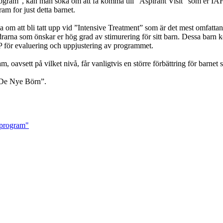
rogram”, kan man söka om att få komma till ”Aspirant Visit” som er IAH
am for just detta barnet.
öka om att bli tatt upp vid ”Intensive Treatment” som är det mest omfatt
rarna som önskar er hög grad av stimurering för sitt barn. Dessa barn
HP för evaluering och uppjustering av programmet.
m, oavsett på vilket nivå, får vanligtvis en större förbättring för barnet
De Nye Börn”.
sprogram"