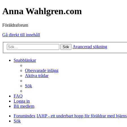
Anna Wahlgren.com
Föräldraforum
Gå direkt till innehåll
Avancerad sökning
Sök
Snabblänkar
Obesvarade inlägg
Aktiva trådar
Sök
FAQ
Logga in
Bli medlem
Forumindex
IAHP - ett underbart hopp för föräldrar med hjärn
Sök