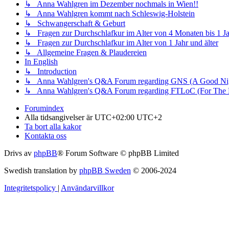
↳ Anna Wahlgren im Dezember nochmals in Wien!!
↳ Anna Wahlgren kommt nach Schleswig-Holstein
↳ Schwangerschaft & Geburt
↳ Fragen zur Durchschlafkur im Alter von 4 Monaten bis 1 J
↳ Fragen zur Durchschlafkur im Alter von 1 Jahr und älter
↳ Allgemeine Fragen & Plaudereien
In English
↳ Introduction
↳ Anna Wahlgren's Q&A Forum regarding GNS (A Good Nigh
↳ Anna Wahlgren's Q&A Forum regarding FTLoC (For The L
Forumindex
Alla tidsangivelser är UTC+02:00 UTC+2
Ta bort alla kakor
Kontakta oss
Drivs av
phpBB
® Forum Software © phpBB Limited
Swedish translation by
phpBB Sweden
© 2006-2024
Integritetspolicy
|
Användarvillkor