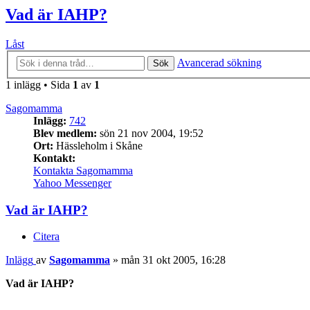
Vad är IAHP?
Låst
Avancerad sökning
Sök
1 inlägg • Sida
1
av
1
Sagomamma
Inlägg:
742
Blev medlem:
sön 21 nov 2004, 19:52
Ort:
Hässleholm i Skåne
Kontakt:
Kontakta Sagomamma
Yahoo Messenger
Vad är IAHP?
Citera
Inlägg
av
Sagomamma
»
mån 31 okt 2005, 16:28
Vad är IAHP?