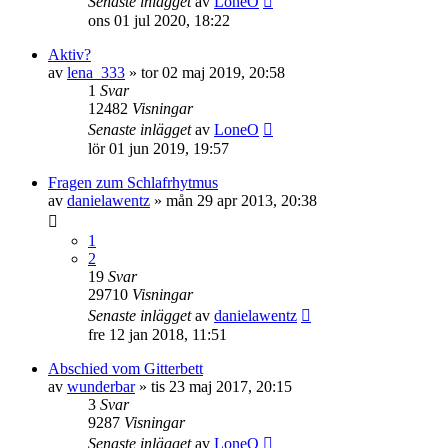
Senaste inlägget
av
LoneO
ons 01 jul 2020, 18:22
Aktiv?
av
lena_333
»
tor 02 maj 2019, 20:58
1
Svar
12482
Visningar
Senaste inlägget
av
LoneO
lör 01 jun 2019, 19:57
Fragen zum Schlafrhytmus
av
danielawentz
»
mån 29 apr 2013, 20:38
1
2
19
Svar
29710
Visningar
Senaste inlägget
av
danielawentz
fre 12 jan 2018, 11:51
Abschied vom Gitterbett
av
wunderbar
»
tis 23 maj 2017, 20:15
3
Svar
9287
Visningar
Senaste inlägget
av
LoneO