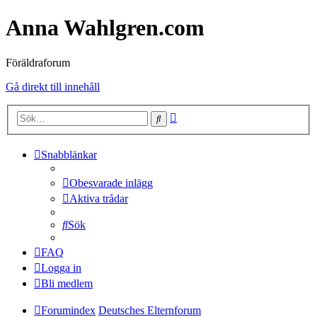
Anna Wahlgren.com
Föräldraforum
Gå direkt till innehåll
Avancerad
Sök
sökning
Snabblänkar
Obesvarade inlägg
Aktiva trådar
Sök
FAQ
Logga in
Bli medlem
Forumindex
Deutsches Elternforum