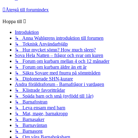
Återgå till forumindex
Hoppa till
Introduktion
↳ Anna Wahlgrens introduktion till forumen
↳ Teknisk Användarhjälp
↳ Hur mycket sömn? How much sleep?
Sova Hela Natten – frågor och svar om kuren
↳ Forum om kurbarn mellan 4 och 12 månader
↳ Forum om kurbarn äldre än ett år
↳ Säkra Sovare med fnurra på sömntråden
↳ Diplomerade SHN-kurare
Andra föräldraforum - Barnafrågor i vardagen
↳ Klistrade favorittrådar
↳ Späda barn och små (nyfödd till 1år)
↳ Barnafostran
↳ Leva ensam med barn
↳ Mat, mage, barnakropp
↳ Barnasaker
↳ Barnaväntan
↳ Barnasorg
↳ Om våra Barnaboksbarn