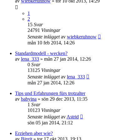
av
wiebkeruhnow
»
tor 10 okt 2013, 14:29
1
2
15
Svar
24791
Visningar
Senaste inlägget
av
wiebkeruhnow
mån 10 feb 2014, 14:26
Standardmodell - wecken?
av
lena_333
»
mån 27 jan 2014, 12:26
0
Svar
13125
Visningar
Senaste inlägget
av
lena_333
mån 27 jan 2014, 12:26
Tips und Erfahrungen fürs trotzalter
av
babyina
»
sön 29 dec 2013, 11:35
1
Svar
10123
Visningar
Senaste inlägget
av
Astrid
sön 05 jan 2014, 21:12
Erziehen aber wie?
av
Birgit
»
tor 17 okt 2013, 19:13