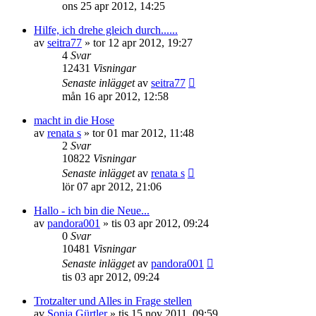
ons 25 apr 2012, 14:25
Hilfe, ich drehe gleich durch......
av
seitra77
»
tor 12 apr 2012, 19:27
4
Svar
12431
Visningar
Senaste inlägget
av
seitra77
mån 16 apr 2012, 12:58
macht in die Hose
av
renata s
»
tor 01 mar 2012, 11:48
2
Svar
10822
Visningar
Senaste inlägget
av
renata s
lör 07 apr 2012, 21:06
Hallo - ich bin die Neue...
av
pandora001
»
tis 03 apr 2012, 09:24
0
Svar
10481
Visningar
Senaste inlägget
av
pandora001
tis 03 apr 2012, 09:24
Trotzalter und Alles in Frage stellen
av
Sonja Gürtler
»
tis 15 nov 2011, 09:59