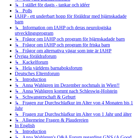
↳ I stället för dagis - tankar och idéer
↳ Polls
IAHP - ett underbart hopp för föräldrar med hjärnskadade
barn
↳ Information om IAHP och deras neurologiska
utvecklingsprogram
↳ Frågor om IAHP och program för hjärnskadade barn
↳ Frågor om IAHP och program för friska barn
↳ Frågor om alternativa vägar som inte är IAHP
Övriga föräldraforum
↳ Kackelforum
↳ Hela världens barnaboksforum
Deutsches Elternforum
↳ Introduction
↳ Anna Wahlgren im Dezember nochmals in Wien!!
↳ Anna Wahlgren kommt nach Schleswig-Holstein
↳ Schwangerschaft & Geburt
↳ Fragen zur Durchschlafkur im Alter von 4 Monaten bis 1
Jahr
↳ Fragen zur Durchschlafkur im Alter von 1 Jahr und älter
↳ Allgemeine Fragen & Plaudereien
In English
↳ Introduction
↳ Anna Wahlgren's Q&A Forum regarding GNS (A Good