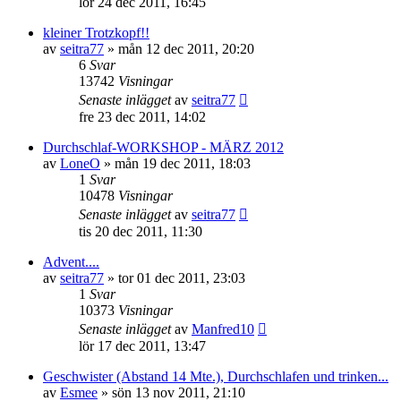
lör 24 dec 2011, 16:45
kleiner Trotzkopf!!
av
seitra77
»
mån 12 dec 2011, 20:20
6
Svar
13742
Visningar
Senaste inlägget
av
seitra77
fre 23 dec 2011, 14:02
Durchschlaf-WORKSHOP - MÄRZ 2012
av
LoneO
»
mån 19 dec 2011, 18:03
1
Svar
10478
Visningar
Senaste inlägget
av
seitra77
tis 20 dec 2011, 11:30
Advent....
av
seitra77
»
tor 01 dec 2011, 23:03
1
Svar
10373
Visningar
Senaste inlägget
av
Manfred10
lör 17 dec 2011, 13:47
Geschwister (Abstand 14 Mte.), Durchschlafen und trinken...
av
Esmee
»
sön 13 nov 2011, 21:10