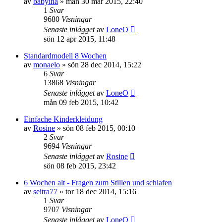
av
babyina
»
mån 30 mar 2015, 22:40
1
Svar
9680
Visningar
Senaste inlägget
av
LoneO
sön 12 apr 2015, 11:48
Standardmodell 8 Wochen
av
monaelo
»
sön 28 dec 2014, 15:22
6
Svar
13868
Visningar
Senaste inlägget
av
LoneO
mån 09 feb 2015, 10:42
Einfache Kinderkleidung
av
Rosine
»
sön 08 feb 2015, 00:10
2
Svar
9694
Visningar
Senaste inlägget
av
Rosine
sön 08 feb 2015, 23:42
6 Wochen alt - Fragen zum Stillen und schlafen
av
seitra77
»
tor 18 dec 2014, 15:16
1
Svar
9707
Visningar
Senaste inlägget
av
LoneO