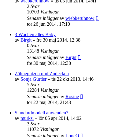
av
wiebkeruhnow
»
tis 03 jun 2014, 14:41
2
Svar
10703
Visningar
Senaste inlägget
av
wiebkeruhnow
tor 26 jun 2014, 17:10
3 Wochen altes Baby
av
Birgit
»
fre 30 maj 2014, 12:38
0
Svar
13148
Visningar
Senaste inlägget
av
Birgit
fre 30 maj 2014, 12:38
Zähneputzen und Zudecken
av
Sonja Gürtler
»
tis 22 okt 2013, 14:46
5
Svar
12284
Visningar
Senaste inlägget
av
Rosine
tor 22 maj 2014, 21:43
Standardmodell anwenden?
av
murksi
»
lör 05 apr 2014, 14:02
3
Svar
11072
Visningar
Senaste inlägget
av
LoneO