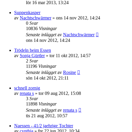
lör 16 mar 2013, 13:24
Suppenkasper
av
Nachtschwärmer
»
ons 14 nov 2012, 14:24
0
Svar
10836
Visningar
Senaste inlägget
av
Nachtschwärmer
ons 14 nov 2012, 14:24
Trödeln beim Essen
av
Sonja Gürtler
»
tor 11 okt 2012, 14:57
2
Svar
11196
Visningar
Senaste inlägget
av
Rosine
sön 14 okt 2012, 21:11
schnell zornig
av
renata s
»
tor 09 aug 2012, 15:08
3
Svar
11898
Visningar
Senaste inlägget
av
renata s
tis 21 aug 2012, 10:57
Naessen - 41/2 jaehrige Tochter
av
cynthia
»
fre 22 jun 2012, 10:34