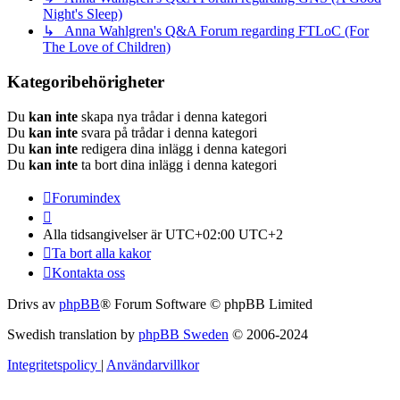
Night's Sleep)
↳ Anna Wahlgren's Q&A Forum regarding FTLoC (For
The Love of Children)
Kategoribehörigheter
Du
kan inte
skapa nya trådar i denna kategori
Du
kan inte
svara på trådar i denna kategori
Du
kan inte
redigera dina inlägg i denna kategori
Du
kan inte
ta bort dina inlägg i denna kategori
Forumindex
Alla tidsangivelser är UTC+02:00 UTC+2
Ta bort alla kakor
Kontakta oss
Drivs av
phpBB
® Forum Software © phpBB Limited
Swedish translation by
phpBB Sweden
© 2006-2024
Integritetspolicy
|
Användarvillkor