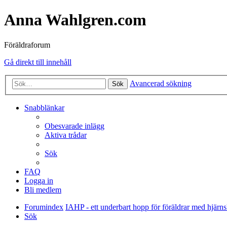
Anna Wahlgren.com
Föräldraforum
Gå direkt till innehåll
Avancerad sökning
Sök
Snabblänkar
Obesvarade inlägg
Aktiva trådar
Sök
FAQ
Logga in
Bli medlem
Forumindex
IAHP - ett underbart hopp för föräldrar med hjärn
Sök