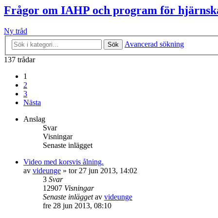
Frågor om IAHP och program för hjärnsk
Ny tråd
Avancerad sökning
Sök
137 trådar
1
2
3
Nästa
Anslag
Svar
Visningar
Senaste inlägget
Video med korsvis ålning.
av
videunge
»
tor 27 jun 2013, 14:02
3
Svar
12907
Visningar
Senaste inlägget
av
videunge
fre 28 jun 2013, 08:10