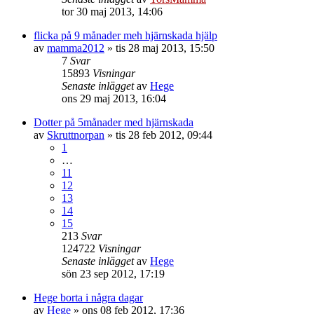
tor 30 maj 2013, 14:06
flicka på 9 månader meh hjärnskada hjälp
av
mamma2012
»
tis 28 maj 2013, 15:50
7
Svar
15893
Visningar
Senaste inlägget
av
Hege
ons 29 maj 2013, 16:04
Dotter på 5månader med hjärnskada
av
Skruttnorpan
»
tis 28 feb 2012, 09:44
1
…
11
12
13
14
15
213
Svar
124722
Visningar
Senaste inlägget
av
Hege
sön 23 sep 2012, 17:19
Hege borta i några dagar
av
Hege
»
ons 08 feb 2012, 17:36