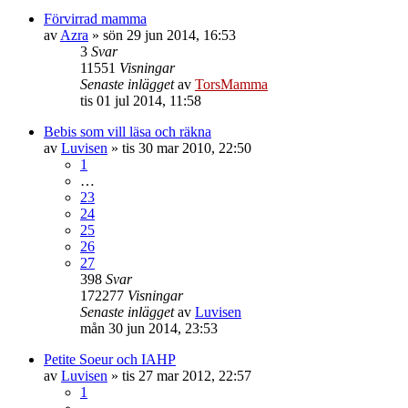
Förvirrad mamma
av
Azra
»
sön 29 jun 2014, 16:53
3
Svar
11551
Visningar
Senaste inlägget
av
TorsMamma
tis 01 jul 2014, 11:58
Bebis som vill läsa och räkna
av
Luvisen
»
tis 30 mar 2010, 22:50
1
…
23
24
25
26
27
398
Svar
172277
Visningar
Senaste inlägget
av
Luvisen
mån 30 jun 2014, 23:53
Petite Soeur och IAHP
av
Luvisen
»
tis 27 mar 2012, 22:57
1