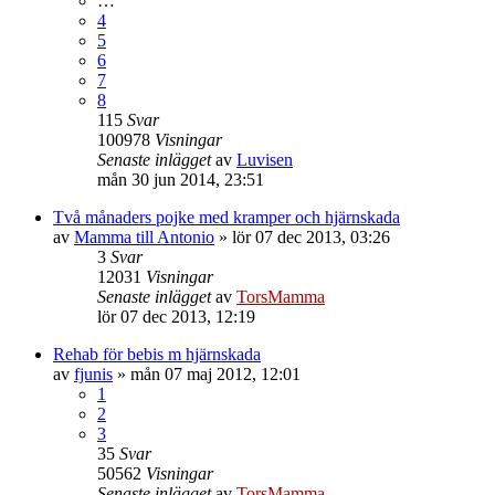
…
4
5
6
7
8
115
Svar
100978
Visningar
Senaste inlägget
av
Luvisen
mån 30 jun 2014, 23:51
Två månaders pojke med kramper och hjärnskada
av
Mamma till Antonio
»
lör 07 dec 2013, 03:26
3
Svar
12031
Visningar
Senaste inlägget
av
TorsMamma
lör 07 dec 2013, 12:19
Rehab för bebis m hjärnskada
av
fjunis
»
mån 07 maj 2012, 12:01
1
2
3
35
Svar
50562
Visningar
Senaste inlägget
av
TorsMamma