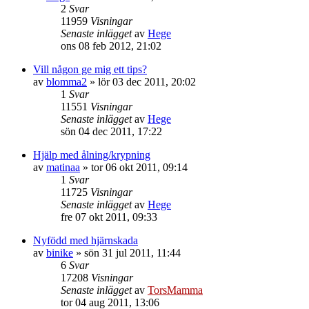
2
Svar
11959
Visningar
Senaste inlägget
av
Hege
ons 08 feb 2012, 21:02
Vill någon ge mig ett tips?
av
blomma2
»
lör 03 dec 2011, 20:02
1
Svar
11551
Visningar
Senaste inlägget
av
Hege
sön 04 dec 2011, 17:22
Hjälp med ålning/krypning
av
matinaa
»
tor 06 okt 2011, 09:14
1
Svar
11725
Visningar
Senaste inlägget
av
Hege
fre 07 okt 2011, 09:33
Nyfödd med hjärnskada
av
binike
»
sön 31 jul 2011, 11:44
6
Svar
17208
Visningar
Senaste inlägget
av
TorsMamma
tor 04 aug 2011, 13:06