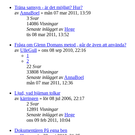
Träna samsyn - är det möjligt? Hur?
av
AnnaBoel
»
mån 07 mar 2011, 13:59
3
Svar
14086
Visningar
Senaste inlägget
av
Hege
tis 08 mar 2011, 13:52
Fråga om Glenn Domans metod , går de även att använda?
av
UlleGull
»
ons 08 sep 2010, 22:16
1
2
22
Svar
33808
Visningar
Senaste inlägget
av
AnnaBoel
mån 07 mar 2011, 12:36
Ljud, vad hjärnan tolkar
av
kärringen
»
lör 08 jul 2006, 22:17
2
Svar
12891
Visningar
Senaste inlägget
av
Hege
ons 09 feb 2011, 10:04
Dokumentären På egna ben