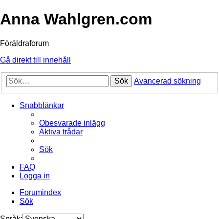
Anna Wahlgren.com
Föräldraforum
Gå direkt till innehåll
Sök
Avancerad sökning
Snabblänkar
Obesvarade inlägg
Aktiva trådar
Sök
FAQ
Logga in
Forumindex
Sök
Språk: