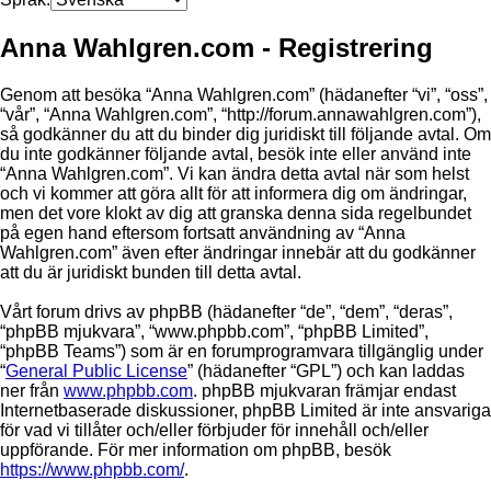
Anna Wahlgren.com - Registrering
Genom att besöka “Anna Wahlgren.com” (hädanefter “vi”, “oss”,
“vår”, “Anna Wahlgren.com”, “http://forum.annawahlgren.com”),
så godkänner du att du binder dig juridiskt till följande avtal. Om
du inte godkänner följande avtal, besök inte eller använd inte
“Anna Wahlgren.com”. Vi kan ändra detta avtal när som helst
och vi kommer att göra allt för att informera dig om ändringar,
men det vore klokt av dig att granska denna sida regelbundet
på egen hand eftersom fortsatt användning av “Anna
Wahlgren.com” även efter ändringar innebär att du godkänner
att du är juridiskt bunden till detta avtal.
Vårt forum drivs av phpBB (hädanefter “de”, “dem”, “deras”,
“phpBB mjukvara”, “www.phpbb.com”, “phpBB Limited”,
“phpBB Teams”) som är en forumprogramvara tillgänglig under
“
General Public License
” (hädanefter “GPL”) och kan laddas
ner från
www.phpbb.com
. phpBB mjukvaran främjar endast
Internetbaserade diskussioner, phpBB Limited är inte ansvariga
för vad vi tillåter och/eller förbjuder för innehåll och/eller
uppförande. För mer information om phpBB, besök
https://www.phpbb.com/
.