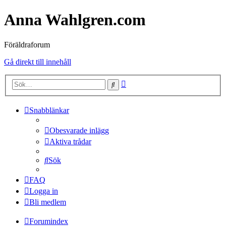
Anna Wahlgren.com
Föräldraforum
Gå direkt till innehåll
Avancerad
Sök
sökning
Snabblänkar
Obesvarade inlägg
Aktiva trådar
Sök
FAQ
Logga in
Bli medlem
Forumindex