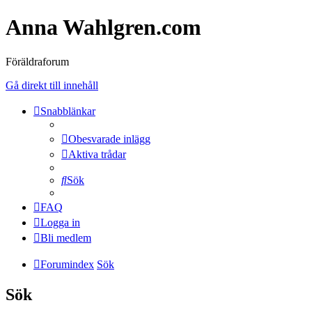
Anna Wahlgren.com
Föräldraforum
Gå direkt till innehåll
Snabblänkar
Obesvarade inlägg
Aktiva trådar
Sök
FAQ
Logga in
Bli medlem
Forumindex
Sök
Sök