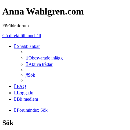
Anna Wahlgren.com
Föräldraforum
Gå direkt till innehåll
Snabblänkar
Obesvarade inlägg
Aktiva trådar
Sök
FAQ
Logga in
Bli medlem
Forumindex
Sök
Sök