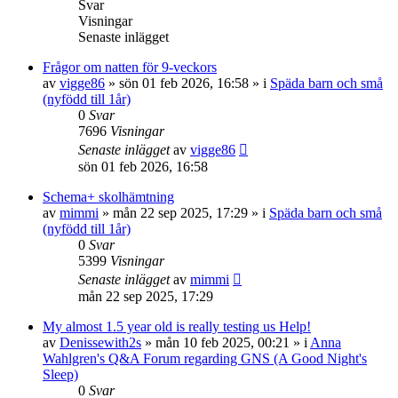
Svar
Visningar
Senaste inlägget
Frågor om natten för 9-veckors
av
vigge86
»
sön 01 feb 2026, 16:58
» i
Späda barn och små
(nyfödd till 1år)
0
Svar
7696
Visningar
Senaste inlägget
av
vigge86
sön 01 feb 2026, 16:58
Schema+ skolhämtning
av
mimmi
»
mån 22 sep 2025, 17:29
» i
Späda barn och små
(nyfödd till 1år)
0
Svar
5399
Visningar
Senaste inlägget
av
mimmi
mån 22 sep 2025, 17:29
My almost 1.5 year old is really testing us Help!
av
Denissewith2s
»
mån 10 feb 2025, 00:21
» i
Anna
Wahlgren's Q&A Forum regarding GNS (A Good Night's
Sleep)
0
Svar