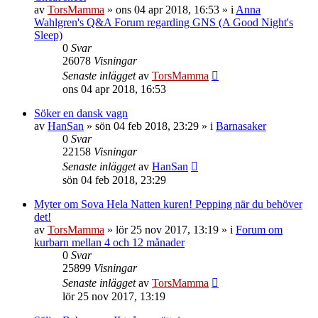
av
TorsMamma
»
ons 04 apr 2018, 16:53
» i
Anna
Wahlgren's Q&A Forum regarding GNS (A Good Night's
Sleep)
0
Svar
26078
Visningar
Senaste inlägget
av
TorsMamma
ons 04 apr 2018, 16:53
Söker en dansk vagn
av
HanSan
»
sön 04 feb 2018, 23:29
» i
Barnasaker
0
Svar
22158
Visningar
Senaste inlägget
av
HanSan
sön 04 feb 2018, 23:29
Myter om Sova Hela Natten kuren! Pepping när du behöver
det!
av
TorsMamma
»
lör 25 nov 2017, 13:19
» i
Forum om
kurbarn mellan 4 och 12 månader
0
Svar
25899
Visningar
Senaste inlägget
av
TorsMamma
lör 25 nov 2017, 13:19