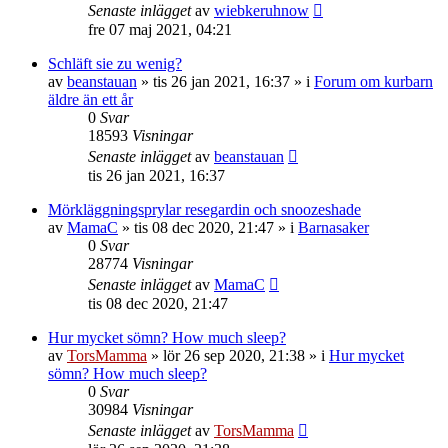
Senaste inlägget
av
wiebkeruhnow
fre 07 maj 2021, 04:21
Schläft sie zu wenig?
av
beanstauan
»
tis 26 jan 2021, 16:37
» i
Forum om kurbarn
äldre än ett år
0
Svar
18593
Visningar
Senaste inlägget
av
beanstauan
tis 26 jan 2021, 16:37
Mörkläggningsprylar resegardin och snoozeshade
av
MamaC
»
tis 08 dec 2020, 21:47
» i
Barnasaker
0
Svar
28774
Visningar
Senaste inlägget
av
MamaC
tis 08 dec 2020, 21:47
Hur mycket sömn? How much sleep?
av
TorsMamma
»
lör 26 sep 2020, 21:38
» i
Hur mycket
sömn? How much sleep?
0
Svar
30984
Visningar
Senaste inlägget
av
TorsMamma