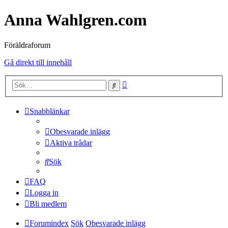
Anna Wahlgren.com
Föräldraforum
Gå direkt till innehåll
Avancerad
Sök
sökning
Snabblänkar
Obesvarade inlägg
Aktiva trådar
Sök
FAQ
Logga in
Bli medlem
Forumindex
Sök
Obesvarade inlägg