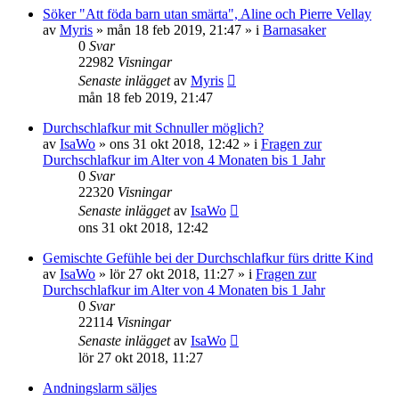
Söker "Att föda barn utan smärta", Aline och Pierre Vellay
av
Myris
»
mån 18 feb 2019, 21:47
» i
Barnasaker
0
Svar
22982
Visningar
Senaste inlägget
av
Myris
mån 18 feb 2019, 21:47
Durchschlafkur mit Schnuller möglich?
av
IsaWo
»
ons 31 okt 2018, 12:42
» i
Fragen zur
Durchschlafkur im Alter von 4 Monaten bis 1 Jahr
0
Svar
22320
Visningar
Senaste inlägget
av
IsaWo
ons 31 okt 2018, 12:42
Gemischte Gefühle bei der Durchschlafkur fürs dritte Kind
av
IsaWo
»
lör 27 okt 2018, 11:27
» i
Fragen zur
Durchschlafkur im Alter von 4 Monaten bis 1 Jahr
0
Svar
22114
Visningar
Senaste inlägget
av
IsaWo
lör 27 okt 2018, 11:27
Andningslarm säljes