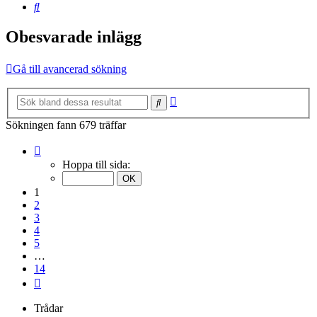
Sök
Obesvarade inlägg
Gå till avancerad sökning
Avancerad
Sök
sökning
Sökningen fann 679 träffar
Sida
1
Hoppa till sida:
av
14
1
2
3
4
5
…
14
Nästa
Trådar