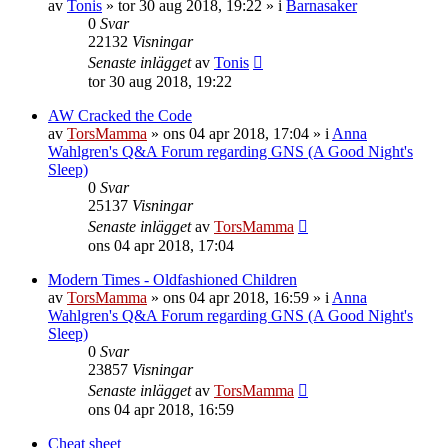
av
Tonis
»
tor 30 aug 2018, 19:22
» i
Barnasaker
0
Svar
22132
Visningar
Senaste inlägget
av
Tonis
tor 30 aug 2018, 19:22
AW Cracked the Code
av
TorsMamma
»
ons 04 apr 2018, 17:04
» i
Anna
Wahlgren's Q&A Forum regarding GNS (A Good Night's
Sleep)
0
Svar
25137
Visningar
Senaste inlägget
av
TorsMamma
ons 04 apr 2018, 17:04
Modern Times - Oldfashioned Children
av
TorsMamma
»
ons 04 apr 2018, 16:59
» i
Anna
Wahlgren's Q&A Forum regarding GNS (A Good Night's
Sleep)
0
Svar
23857
Visningar
Senaste inlägget
av
TorsMamma
ons 04 apr 2018, 16:59
Cheat sheet