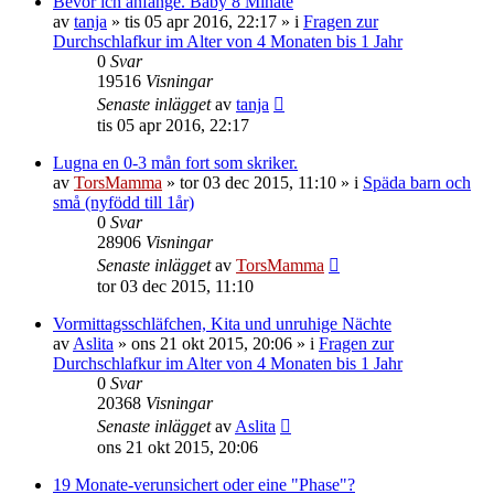
Bevor ich anfange. Baby 8 Minate
av
tanja
»
tis 05 apr 2016, 22:17
» i
Fragen zur
Durchschlafkur im Alter von 4 Monaten bis 1 Jahr
0
Svar
19516
Visningar
Senaste inlägget
av
tanja
tis 05 apr 2016, 22:17
Lugna en 0-3 mån fort som skriker.
av
TorsMamma
»
tor 03 dec 2015, 11:10
» i
Späda barn och
små (nyfödd till 1år)
0
Svar
28906
Visningar
Senaste inlägget
av
TorsMamma
tor 03 dec 2015, 11:10
Vormittagsschläfchen, Kita und unruhige Nächte
av
Aslita
»
ons 21 okt 2015, 20:06
» i
Fragen zur
Durchschlafkur im Alter von 4 Monaten bis 1 Jahr
0
Svar
20368
Visningar
Senaste inlägget
av
Aslita
ons 21 okt 2015, 20:06
19 Monate-verunsichert oder eine "Phase"?