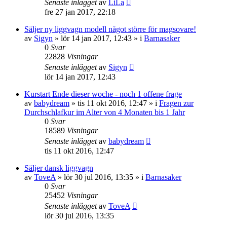
Senaste inlägget
av
LiLa
fre 27 jan 2017, 22:18
Säljer ny liggvagn modell något större för magsovare!
av
Sigyn
»
lör 14 jan 2017, 12:43
» i
Barnasaker
0
Svar
22828
Visningar
Senaste inlägget
av
Sigyn
lör 14 jan 2017, 12:43
Kurstart Ende dieser woche - noch 1 offene frage
av
babydream
»
tis 11 okt 2016, 12:47
» i
Fragen zur
Durchschlafkur im Alter von 4 Monaten bis 1 Jahr
0
Svar
18589
Visningar
Senaste inlägget
av
babydream
tis 11 okt 2016, 12:47
Säljer dansk liggvagn
av
ToveA
»
lör 30 jul 2016, 13:35
» i
Barnasaker
0
Svar
25452
Visningar
Senaste inlägget
av
ToveA
lör 30 jul 2016, 13:35