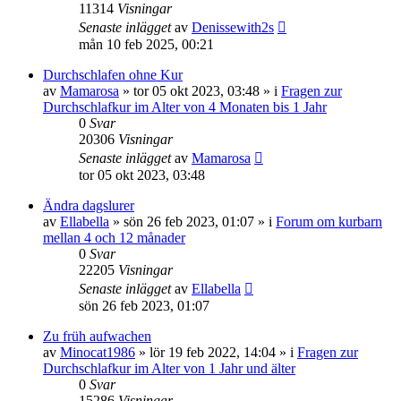
11314
Visningar
Senaste inlägget
av
Denissewith2s
mån 10 feb 2025, 00:21
Durchschlafen ohne Kur
av
Mamarosa
»
tor 05 okt 2023, 03:48
» i
Fragen zur
Durchschlafkur im Alter von 4 Monaten bis 1 Jahr
0
Svar
20306
Visningar
Senaste inlägget
av
Mamarosa
tor 05 okt 2023, 03:48
Ändra dagslurer
av
Ellabella
»
sön 26 feb 2023, 01:07
» i
Forum om kurbarn
mellan 4 och 12 månader
0
Svar
22205
Visningar
Senaste inlägget
av
Ellabella
sön 26 feb 2023, 01:07
Zu früh aufwachen
av
Minocat1986
»
lör 19 feb 2022, 14:04
» i
Fragen zur
Durchschlafkur im Alter von 1 Jahr und älter
0
Svar
15286
Visningar