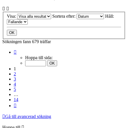
Visa:
Sortera efter:
Håll:
Sökningen fann 679 träffar
Sida
1
Hoppa till sida:
av
14
1
2
3
4
5
…
14
Nästa
Gå till avancerad sökning
Hoppa till