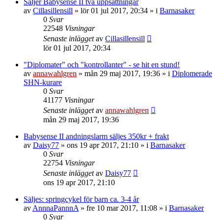
Säljer Babysense II två uppsättningar
av
Cillasillensill
»
lör 01 jul 2017, 20:34
» i
Barnasaker
0
Svar
22548
Visningar
Senaste inlägget
av
Cillasillensill
lör 01 jul 2017, 20:34
"Diplomater" och "kontrollanter" - se hit en stund!
av
annawahlgren
»
mån 29 maj 2017, 19:36
» i
Diplomerade
SHN-kurare
0
Svar
41177
Visningar
Senaste inlägget
av
annawahlgren
mån 29 maj 2017, 19:36
Babysense II andningslarm säljes 350kr + frakt
av
Daisy77
»
ons 19 apr 2017, 21:10
» i
Barnasaker
0
Svar
22754
Visningar
Senaste inlägget
av
Daisy77
ons 19 apr 2017, 21:10
Säljes: springcykel för barn ca. 3-4 år
av
AnnnaPannnA
»
fre 10 mar 2017, 11:08
» i
Barnasaker
0
Svar