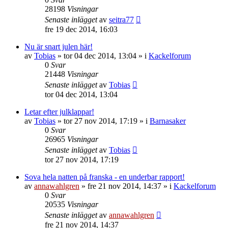
28198
Visningar
Senaste inlägget
av
seitra77
fre 19 dec 2014, 16:03
Nu är snart julen här!
av
Tobias
»
tor 04 dec 2014, 13:04
» i
Kackelforum
0
Svar
21448
Visningar
Senaste inlägget
av
Tobias
tor 04 dec 2014, 13:04
Letar efter julklappar!
av
Tobias
»
tor 27 nov 2014, 17:19
» i
Barnasaker
0
Svar
26965
Visningar
Senaste inlägget
av
Tobias
tor 27 nov 2014, 17:19
Sova hela natten på franska - en underbar rapport!
av
annawahlgren
»
fre 21 nov 2014, 14:37
» i
Kackelforum
0
Svar
20535
Visningar
Senaste inlägget
av
annawahlgren
fre 21 nov 2014, 14:37