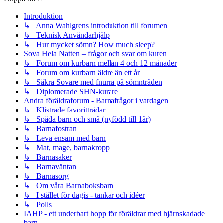
Introduktion
↳ Anna Wahlgrens introduktion till forumen
↳ Teknisk Användarhjälp
↳ Hur mycket sömn? How much sleep?
Sova Hela Natten – frågor och svar om kuren
↳ Forum om kurbarn mellan 4 och 12 månader
↳ Forum om kurbarn äldre än ett år
↳ Säkra Sovare med fnurra på sömntråden
↳ Diplomerade SHN-kurare
Andra föräldraforum - Barnafrågor i vardagen
↳ Klistrade favorittrådar
↳ Späda barn och små (nyfödd till 1år)
↳ Barnafostran
↳ Leva ensam med barn
↳ Mat, mage, barnakropp
↳ Barnasaker
↳ Barnaväntan
↳ Barnasorg
↳ Om våra Barnaboksbarn
↳ I stället för dagis - tankar och idéer
↳ Polls
IAHP - ett underbart hopp för föräldrar med hjärnskadade
barn