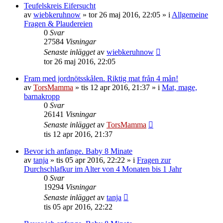
Teufelskreis Eifersucht
av
wiebkeruhnow
»
tor 26 maj 2016, 22:05
» i
Allgemeine
Fragen & Plaudereien
0
Svar
27584
Visningar
Senaste inlägget
av
wiebkeruhnow
tor 26 maj 2016, 22:05
Fram med jordnötsskålen. Riktig mat från 4 mån!
av
TorsMamma
»
tis 12 apr 2016, 21:37
» i
Mat, mage,
barnakropp
0
Svar
26141
Visningar
Senaste inlägget
av
TorsMamma
tis 12 apr 2016, 21:37
Bevor ich anfange. Baby 8 Minate
av
tanja
»
tis 05 apr 2016, 22:22
» i
Fragen zur
Durchschlafkur im Alter von 4 Monaten bis 1 Jahr
0
Svar
19294
Visningar
Senaste inlägget
av
tanja
tis 05 apr 2016, 22:22