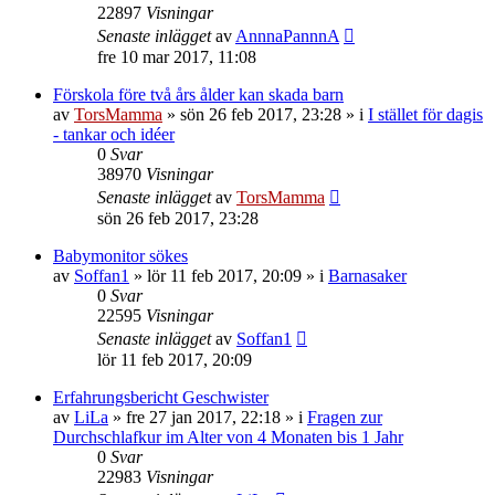
22897
Visningar
Senaste inlägget
av
AnnnaPannnA
fre 10 mar 2017, 11:08
Förskola före två års ålder kan skada barn
av
TorsMamma
»
sön 26 feb 2017, 23:28
» i
I stället för dagis
- tankar och idéer
0
Svar
38970
Visningar
Senaste inlägget
av
TorsMamma
sön 26 feb 2017, 23:28
Babymonitor sökes
av
Soffan1
»
lör 11 feb 2017, 20:09
» i
Barnasaker
0
Svar
22595
Visningar
Senaste inlägget
av
Soffan1
lör 11 feb 2017, 20:09
Erfahrungsbericht Geschwister
av
LiLa
»
fre 27 jan 2017, 22:18
» i
Fragen zur
Durchschlafkur im Alter von 4 Monaten bis 1 Jahr
0
Svar
22983
Visningar