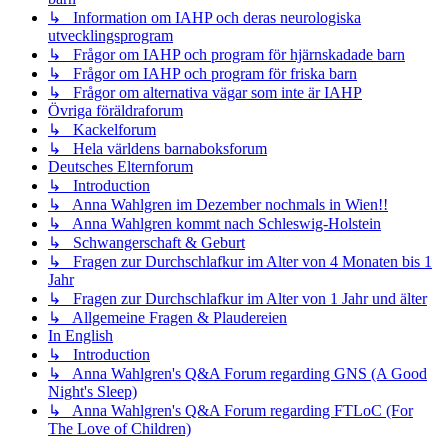
↳ Information om IAHP och deras neurologiska
utvecklingsprogram
↳ Frågor om IAHP och program för hjärnskadade barn
↳ Frågor om IAHP och program för friska barn
↳ Frågor om alternativa vägar som inte är IAHP
Övriga föräldraforum
↳ Kackelforum
↳ Hela världens barnaboksforum
Deutsches Elternforum
↳ Introduction
↳ Anna Wahlgren im Dezember nochmals in Wien!!
↳ Anna Wahlgren kommt nach Schleswig-Holstein
↳ Schwangerschaft & Geburt
↳ Fragen zur Durchschlafkur im Alter von 4 Monaten bis 1
Jahr
↳ Fragen zur Durchschlafkur im Alter von 1 Jahr und älter
↳ Allgemeine Fragen & Plaudereien
In English
↳ Introduction
↳ Anna Wahlgren's Q&A Forum regarding GNS (A Good
Night's Sleep)
↳ Anna Wahlgren's Q&A Forum regarding FTLoC (For
The Love of Children)