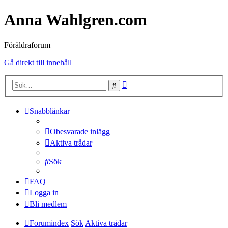
Anna Wahlgren.com
Föräldraforum
Gå direkt till innehåll
Avancerad
Sök
sökning
Snabblänkar
Obesvarade inlägg
Aktiva trådar
Sök
FAQ
Logga in
Bli medlem
Forumindex
Sök
Aktiva trådar