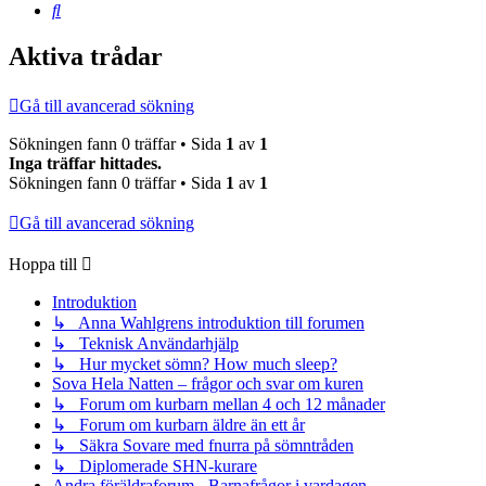
Sök
Aktiva trådar
Gå till avancerad sökning
Sökningen fann 0 träffar • Sida
1
av
1
Inga träffar hittades.
Sökningen fann 0 träffar • Sida
1
av
1
Gå till avancerad sökning
Hoppa till
Introduktion
↳ Anna Wahlgrens introduktion till forumen
↳ Teknisk Användarhjälp
↳ Hur mycket sömn? How much sleep?
Sova Hela Natten – frågor och svar om kuren
↳ Forum om kurbarn mellan 4 och 12 månader
↳ Forum om kurbarn äldre än ett år
↳ Säkra Sovare med fnurra på sömntråden
↳ Diplomerade SHN-kurare
Andra föräldraforum - Barnafrågor i vardagen