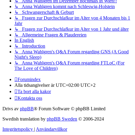
↳ Anna Wahlgren im Dezember nochmals in Wien!!
↳ Anna Wahlgren kommt nach Schleswig-Holstein
↳ Schwangerschaft & Geburt
↳ Fragen zur Durchschlafkur im Alter von 4 Monaten bis 1
Jahr
↳ Fragen zur Durchschlafkur im Alter von 1 Jahr und älter
↳ Allgemeine Fragen & Plaudereien
In English
↳ Introduction
↳ Anna Wahlgren's Q&A Forum regarding GNS (A Good
Night's Sleep)
↳ Anna Wahlgren's Q&A Forum regarding FTLoC (For
The Love of Children)
Forumindex
Alla tidsangivelser är UTC+02:00 UTC+2
Ta bort alla kakor
Kontakta oss
Drivs av
phpBB
® Forum Software © phpBB Limited
Swedish translation by
phpBB Sweden
© 2006-2024
Integritetspolicy
|
Användarvillkor