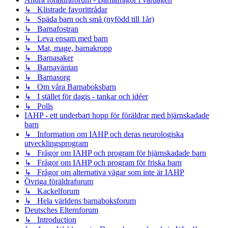
↳ Klistrade favorittrådar
↳ Späda barn och små (nyfödd till 1år)
↳ Barnafostran
↳ Leva ensam med barn
↳ Mat, mage, barnakropp
↳ Barnasaker
↳ Barnaväntan
↳ Barnasorg
↳ Om våra Barnaboksbarn
↳ I stället för dagis - tankar och idéer
↳ Polls
IAHP - ett underbart hopp för föräldrar med hjärnskadade
barn
↳ Information om IAHP och deras neurologiska
utvecklingsprogram
↳ Frågor om IAHP och program för hjärnskadade barn
↳ Frågor om IAHP och program för friska barn
↳ Frågor om alternativa vägar som inte är IAHP
Övriga föräldraforum
↳ Kackelforum
↳ Hela världens barnaboksforum
Deutsches Elternforum
↳ Introduction