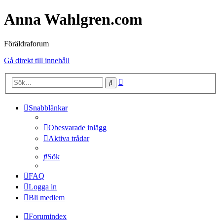
Anna Wahlgren.com
Föräldraforum
Gå direkt till innehåll
Avancerad
Sök
sökning
Snabblänkar
Obesvarade inlägg
Aktiva trådar
Sök
FAQ
Logga in
Bli medlem
Forumindex