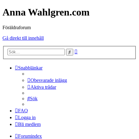
Anna Wahlgren.com
Föräldraforum
Gå direkt till innehåll
Avancerad
Sök
sökning
Snabblänkar
Obesvarade inlägg
Aktiva trådar
Sök
FAQ
Logga in
Bli medlem
Forumindex